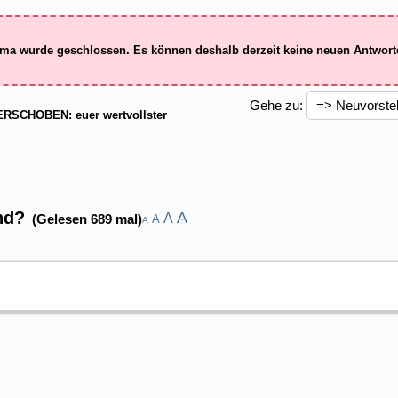
ma wurde geschlossen. Es können deshalb derzeit keine neuen Antwor
Gehe zu:
RSCHOBEN: euer wertvollster
nd?
A
A
(Gelesen 689 mal)
A
A