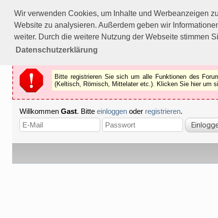
Bitte registrieren Sie sich um alle Funktionen des Forums n
Wir verwenden Cookies, um Inhalte und Werbeanzeigen zu p
Als Gast können Sie z.B.
keine Bilder
betrachten.
Website zu analysieren. Außerdem geben wir Informationen
Registrieren
Schliessen
weiter. Durch die weitere Nutzung der Webseite stimmen S
Datenschutzerklärung
Bitte registrieren Sie sich um alle Funktionen des Fo
(Keltisch, Römisch, Mittelater etc.). Klicken Sie hier um
Willkommen
Gast
. Bitte
einloggen
oder
registrieren
.