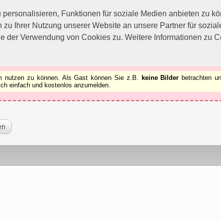
utzen zu können.
[x]
ersonalisieren, Funktionen für soziale Medien anbieten zu kön
 zu Ihrer Nutzung unserer Website an unsere Partner für sozi
ie der Verwendung von Cookies zu. Weitere Informationen zu Co
rum nutzen zu können. Als Gast können Sie z.B.
keine Bilder
betrachten un
 sich einfach und kostenlos anzumelden.