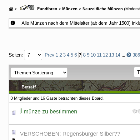
>
Fundforen
>
Münzen
>
Neuzeitliche Münzen
(Moderat
Alle Münzen nach dem Mittelalter (ab dem Jahr 1500) inkl
Seiten:
Prev
1
2
3
4
5
6
7
8
9
10
11
12
13
14
...
386
Betreff
0 Mitglieder und 16 Gäste betrachten dieses Board.
münze zu bestimmen
VERSCHOBEN: Regensburger Silber??