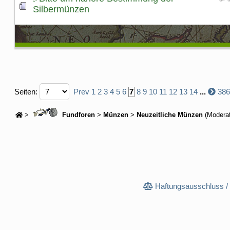
Silbermünzen
Seiten:
Prev
1
2
3
4
5
6
7
8
9
10
11
12
13
14
...
386
>
Fundforen
>
Münzen
>
Neuzeitliche Münzen
(Modera
Haftungsausschluss /