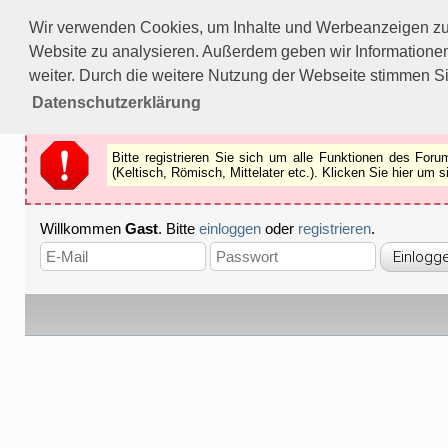
Bitte registrieren Sie sich um alle Funktionen des Forums n
Wir verwenden Cookies, um Inhalte und Werbeanzeigen zu p
Als Gast können Sie z.B.
keine Bilder
betrachten.
Website zu analysieren. Außerdem geben wir Informationen
Registrieren
Schliessen
weiter. Durch die weitere Nutzung der Webseite stimmen S
Datenschutzerklärung
Bitte registrieren Sie sich um alle Funktionen des Fo
(Keltisch, Römisch, Mittelater etc.). Klicken Sie hier um
Willkommen
Gast
. Bitte
einloggen
oder
registrieren
.