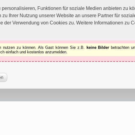
utzen zu können.
[x]
ersonalisieren, Funktionen für soziale Medien anbieten zu kön
 zu Ihrer Nutzung unserer Website an unsere Partner für sozi
ie der Verwendung von Cookies zu. Weitere Informationen zu Co
rum nutzen zu können. Als Gast können Sie z.B.
keine Bilder
betrachten un
 sich einfach und kostenlos anzumelden.