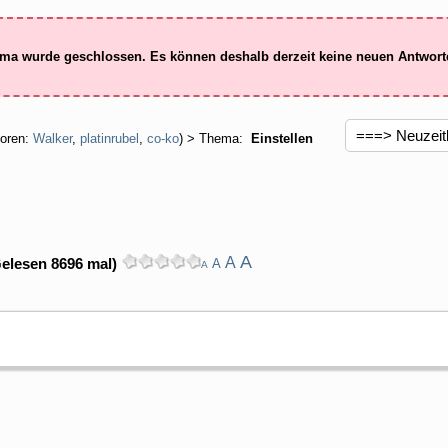
ma wurde geschlossen. Es können deshalb derzeit keine neuen Antwor
oren:
Walker
,
platinrubel
,
co-ko
) > Thema:
Einstellen
A
A
elesen 8696 mal)
A
A