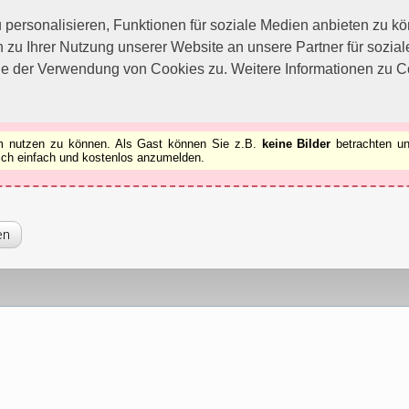
utzen zu können.
[x]
ersonalisieren, Funktionen für soziale Medien anbieten zu kön
 zu Ihrer Nutzung unserer Website an unsere Partner für sozi
ie der Verwendung von Cookies zu. Weitere Informationen zu Co
rum nutzen zu können. Als Gast können Sie z.B.
keine Bilder
betrachten un
 sich einfach und kostenlos anzumelden.