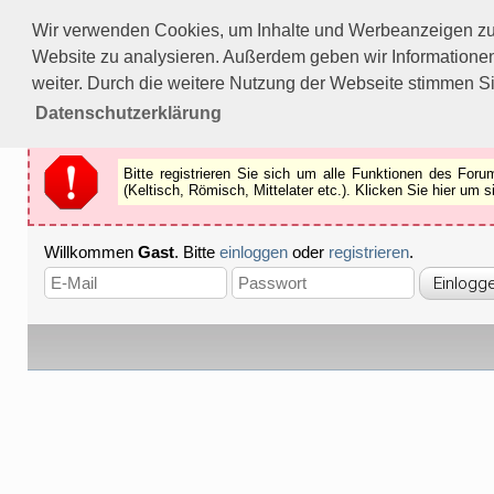
Bitte registrieren Sie sich um alle Funktionen des Forums n
Wir verwenden Cookies, um Inhalte und Werbeanzeigen zu p
Als Gast können Sie z.B.
keine Bilder
betrachten.
Website zu analysieren. Außerdem geben wir Informationen
Registrieren
Schliessen
weiter. Durch die weitere Nutzung der Webseite stimmen S
Datenschutzerklärung
Bitte registrieren Sie sich um alle Funktionen des Fo
(Keltisch, Römisch, Mittelater etc.). Klicken Sie hier um
Willkommen
Gast
. Bitte
einloggen
oder
registrieren
.