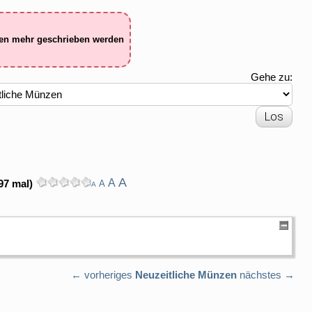
ten mehr geschrieben werden
Gehe zu:
A
A
97 mal)
A
A
← vorheriges
Neuzeitliche Münzen
nächstes →