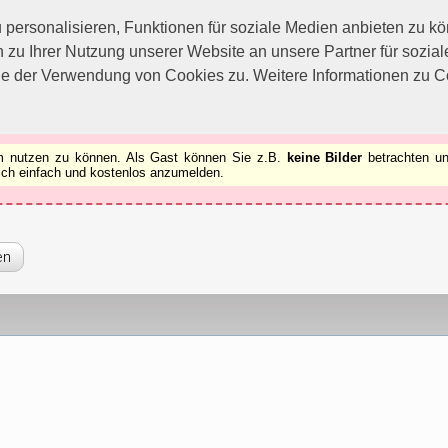
utzen zu können.
[x]
ersonalisieren, Funktionen für soziale Medien anbieten zu kön
 zu Ihrer Nutzung unserer Website an unsere Partner für sozi
ie der Verwendung von Cookies zu. Weitere Informationen zu Co
rum nutzen zu können. Als Gast können Sie z.B.
keine Bilder
betrachten un
 sich einfach und kostenlos anzumelden.