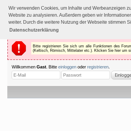
Bitte registrieren Sie sich um alle Funktionen des Forums n
Wir verwenden Cookies, um Inhalte und Werbeanzeigen zu p
Als Gast können Sie z.B.
keine Bilder
betrachten.
Website zu analysieren. Außerdem geben wir Informationen
Registrieren
Schliessen
weiter. Durch die weitere Nutzung der Webseite stimmen S
Datenschutzerklärung
Bitte registrieren Sie sich um alle Funktionen des Fo
(Keltisch, Römisch, Mittelater etc.). Klicken Sie hier um
Willkommen
Gast
. Bitte
einloggen
oder
registrieren
.