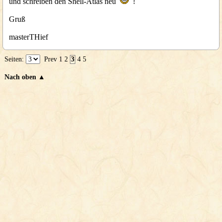
und schreiben den Shell-Atlas neu
!
Gruß
masterTHief
Seiten:
Prev
1
2
3
4
5
Nach oben ▲