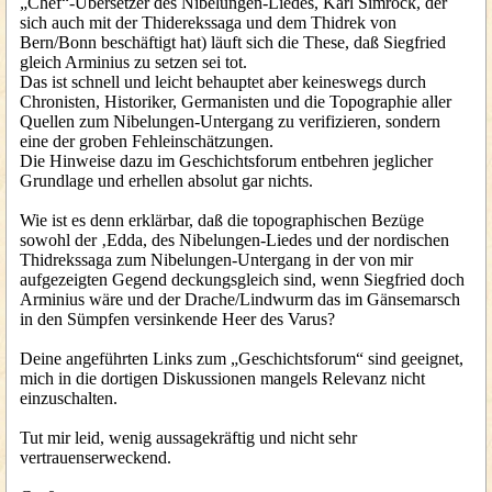
„Chef“-Übersetzer des Nibelungen-Liedes, Karl Simrock, der
sich auch mit der Thiderekssaga und dem Thidrek von
Bern/Bonn beschäftigt hat) läuft sich die These, daß Siegfried
gleich Arminius zu setzen sei tot.
Das ist schnell und leicht behauptet aber keineswegs durch
Chronisten, Historiker, Germanisten und die Topographie aller
Quellen zum Nibelungen-Untergang zu verifizieren, sondern
eine der groben Fehleinschätzungen.
Die Hinweise dazu im Geschichtsforum entbehren jeglicher
Grundlage und erhellen absolut gar nichts.
Wie ist es denn erklärbar, daß die topographischen Bezüge
sowohl der ‚Edda, des Nibelungen-Liedes und der nordischen
Thidrekssaga zum Nibelungen-Untergang in der von mir
aufgezeigten Gegend deckungsgleich sind, wenn Siegfried doch
Arminius wäre und der Drache/Lindwurm das im Gänsemarsch
in den Sümpfen versinkende Heer des Varus?
Deine angeführten Links zum „Geschichtsforum“ sind geeignet,
mich in die dortigen Diskussionen mangels Relevanz nicht
einzuschalten.
Tut mir leid, wenig aussagekräftig und nicht sehr
vertrauenserweckend.