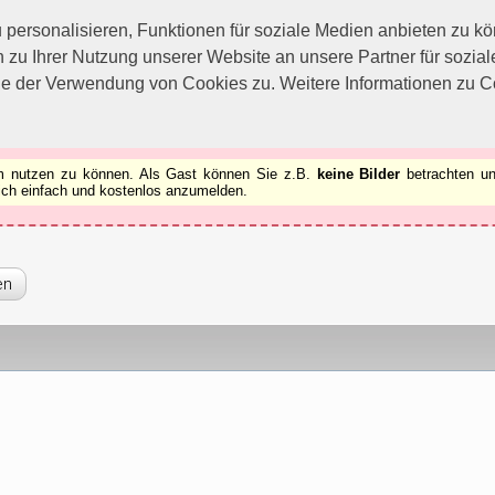
utzen zu können.
[x]
ersonalisieren, Funktionen für soziale Medien anbieten zu kön
 zu Ihrer Nutzung unserer Website an unsere Partner für sozi
ie der Verwendung von Cookies zu. Weitere Informationen zu Co
rum nutzen zu können. Als Gast können Sie z.B.
keine Bilder
betrachten un
 sich einfach und kostenlos anzumelden.