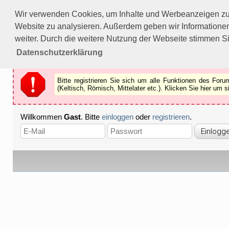
Bitte registrieren Sie sich um alle Funktionen des Forums n
Wir verwenden Cookies, um Inhalte und Werbeanzeigen zu p
Als Gast können Sie z.B.
keine Bilder
betrachten.
Website zu analysieren. Außerdem geben wir Informationen
Registrieren
Schliessen
weiter. Durch die weitere Nutzung der Webseite stimmen S
Datenschutzerklärung
Bitte registrieren Sie sich um alle Funktionen des Fo
(Keltisch, Römisch, Mittelater etc.). Klicken Sie hier um
Willkommen
Gast
. Bitte
einloggen
oder
registrieren
.