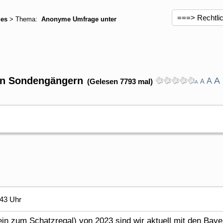
hes
> Thema:
Anonyme Umfrage unter
en Sondengängern
A
A
(Gelesen 7793 mal)
A
A
:43 Uhr
ein zum Schatzregal) von 2023 sind wir aktuell mit den Ba