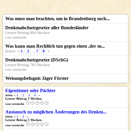
Was muss man beachten, um in Brandenburg such...
Denkmalschutzgesetze aller Bundesländer
Letzter Beitrag 604 Wochen
von versteckt
Was kann man Rechltich tun gegen einen ,der m...
Seiten: «
1
2
...
7
8
»
Denkmalschutzgesetze (DSchG)
Letzter Beitrag 782 Wochen
von versteckt
Weisungsbefugnis Jäger Förster
Eigentümer oder Pächter
Seiten: «
1
2
3
4
»
Letzter Beitrag 3 Wochen
von versteckt
Austausch zu möglichen Änderungen des Denkm...
Seiten: «
1
2
»
Letzter Beitrag 5 Wochen
von versteckt