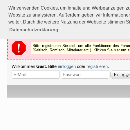
Bitte registrieren Sie sich um alle Funktionen des Forums n
Wir verwenden Cookies, um Inhalte und Werbeanzeigen zu p
Als Gast können Sie z.B.
keine Bilder
betrachten.
Website zu analysieren. Außerdem geben wir Informationen
Registrieren
Schliessen
weiter. Durch die weitere Nutzung der Webseite stimmen S
Datenschutzerklärung
Bitte registrieren Sie sich um alle Funktionen des Fo
(Keltisch, Römisch, Mittelater etc.). Klicken Sie hier um
Willkommen
Gast
. Bitte
einloggen
oder
registrieren
.