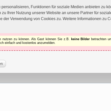
utzen zu können.
[x]
ersonalisieren, Funktionen für soziale Medien anbieten zu kön
 zu Ihrer Nutzung unserer Website an unsere Partner für sozi
ie der Verwendung von Cookies zu. Weitere Informationen zu Co
rum nutzen zu können. Als Gast können Sie z.B.
keine Bilder
betrachten un
 sich einfach und kostenlos anzumelden.