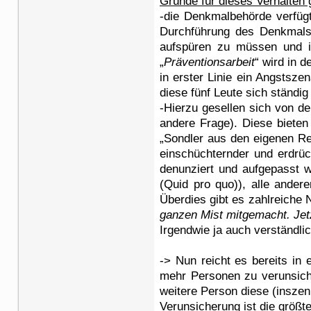
Gründe für dieses Verhalten g
-die Denkmalbehörde verfüg
Durchführung des Denkmalsc
aufspüren zu müssen und ih
„
Präventionsarbeit
“ wird in 
in erster Linie ein Angstsz
diese fünf Leute sich ständi
-Hierzu gesellen sich von d
andere Frage). Diese bieten
„Sondler aus den eigenen R
einschüchternder und erdrüc
denunziert und aufgepasst 
(Quid pro quo)), alle ande
Überdies gibt es zahlreiche N
ganzen Mist mitgemacht. Jetz
Irgendwie ja auch verständlic
-> Nun reicht es bereits in
mehr Personen zu verunsiche
weitere Person diese (insze
Verunsicherung ist die größte