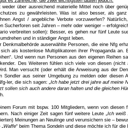
ibt es zahlreiche, die zwei wichtigsten lauten jedoch:
t weder über ausreichend materielle Mittel noch über gen
hutzes zu gewährleisten. Was ist also besser, als ganz
nen Angst / angebliche Verbote vorzuwerfen? Natürlich,
den Sucherforen seit Jahren – mehr oder weniger – erfolgreich
enario verbreiten sollen): Besser, es gehen nur fünf Leute
g umdrehen und in ständiger Angst leben.
er Denkmalbehörde auserwählte Personen, die eine Nfg erhal
 sich als kostenlose Multiplikatoren ihrer Propaganda an.
eihen“. Und wenn nun Personen aus den eigenen Reihen sa
kender. Des Weiteren fühlen sich viele von diesen (nicht
wird. Man versucht (oder erhält die Anweisung aus der De
ren Sondler aus seiner Umgebung zu melden oder diesen An
fg-ler, die sich sagen: „
Ich habe jetzt drei jahre auf meine 
t sollen sich auch andere daran halten und die gleichen Hü
h.
 einem Forum mit bspw. 100 Mitgliedern, wenn von diesen
rn. Nach einiger Zeit sagen fünf weitere Leute „
Ich weiß 
nierten) Meinungen an Neulinge und verunsichern sie – bewu
 „
Waffe
“ beim Thema Sondeln und diese möchte ich für die B