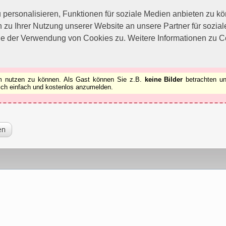
utzen zu können.
[x]
ersonalisieren, Funktionen für soziale Medien anbieten zu kön
 zu Ihrer Nutzung unserer Website an unsere Partner für sozi
ie der Verwendung von Cookies zu. Weitere Informationen zu Co
rum nutzen zu können. Als Gast können Sie z.B.
keine Bilder
betrachten un
 sich einfach und kostenlos anzumelden.