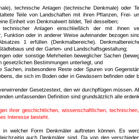
ale), technische Anlagen (technische Denkmale) oder Te
ltete Teile von Landschaften mit ihren Pflanzen, Frei- u
ne Einheit von Denkmalwert bildet, Teil desselben;
 technischer Anlagen einschließlich der mit ihnen v
, Funktion oder in anderer Weise aufeinander bezogen sind
bsatzes 1 erfüllen (Denkmalbereiche). Denkmalbereich
Städtebaus und der Garten- und Landschaftsgestaltung;
gen oder sonstige Mehrheiten beweglicher Sachen (bewegl
n gesetzlichen Bestimmungen unterliegt, und
e Sachen, insbesondere Reste oder Spuren von Gegenstän
 Lebens, die sich im Boden oder in Gewässern befinden oder
 verwirrender Gesetzestext, den wir durchpflügen müssen. A
genden umfassenden Definition sind grundsätzlich alle erden
en ihrer geschichtlichen, wissenschaftlichen, technischen,
hes Interesse besteht.
, in welcher Form Denkmäler auftreten können. Es werd
leichzeitig auch Denkmäler sind. Da von den verschiede