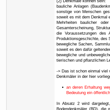
(2) Denkmale können sein:
bauliche Anlagen (Baudenkm
sonstige von Menschen gesta
soweit es mit dem Denkmal ei
Mehrheiten baulicher oder
Gesamterscheinung, Struktur
die Voraussetzungen des A
Produktionsgeschichte, des 
bewegliche Sachen, Sammlun
soweit es den dafür geltende
bewegliche und unbeweglich
tierischen und pflanzlichen
-> Das ist schon einmal viel
Denkmäler in der hier vorlie
an deren Erhaltung weg
Bedeutung ein öffentlic
In Absatz 2 wird dargelegt
Bodendenkmäler (BD), die g