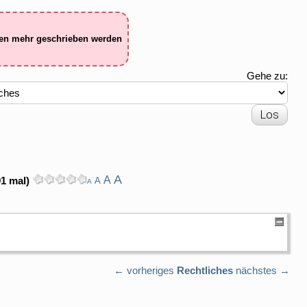
ten mehr geschrieben werden
Gehe zu:
A
A
1 mal)
A
A
← vorheriges
Rechtliches
nächstes →