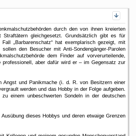
enkmalschutzbehörden durch den von ihnen kreierten
 Straftätern gleichgesetzt. Grundsätzlich gibt es für
all „Barbarenschatz“ hat exemplarisch gezeigt, mit
s sollen den Besucher mit Anti-Sondengänger-Parolen
kmalschutzbehörde dem Finder auf vorverurteilende,
 professionell, aber dafür wird er – im Gegensatz zur
 Angst und Panikmache (i. d. R. von Besitzern einer
vergrault werden und das Hobby in der Folge aufgeben.
e zu einem unbeschwerten Sondeln in der deutschen
alen Ausübung dieses Hobbys und deren etwaige Grenzen
mit Kollegen und meinem gesunden Menschenverstand