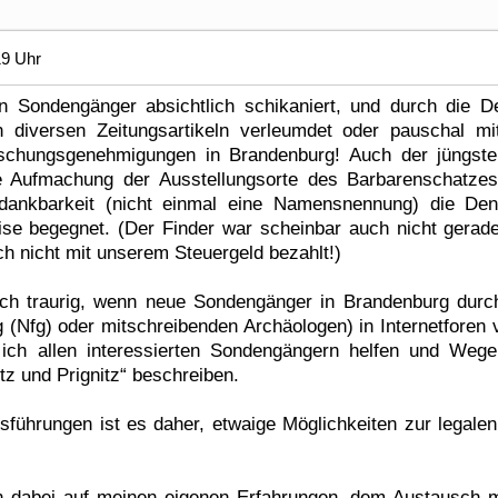
19 Uhr
 Sondengänger absichtlich schikaniert, und durch die D
n diversen Zeitungsartikeln verleumdet oder pauschal mit
chungsgenehmigungen in Brandenburg! Auch der jüngste F
ie Aufmachung der Ausstellungsorte des Barbarenschatze
ndankbarkeit (nicht einmal eine Namensnennung) die Den
ise begegnet. (Der Finder war scheinbar auch nicht gerade
 nicht mit unserem Steuergeld bezahlt!)
ch traurig, wenn neue Sondengänger in Brandenburg durch
Nfg) oder mitschreibenden Archäologen) in Internetforen 
ch allen interessierten Sondengängern helfen und Weg
z und Prignitz“ beschreiben.
 Ausführungen ist es daher, etwaige Möglichkeiten zur leg
n dabei auf meinen eigenen Erfahrungen, dem Austausch 