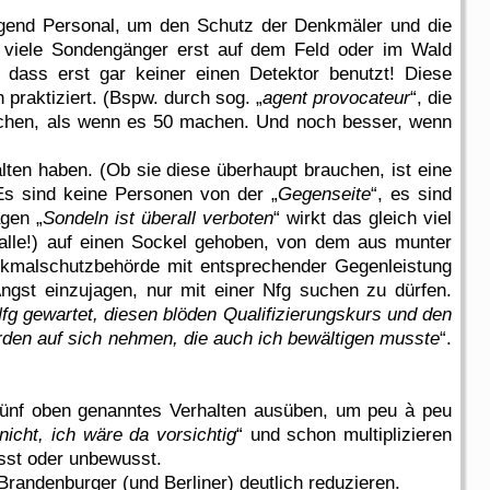
ügend Personal, um den Schutz der Denkmäler und die
 viele Sondengänger erst auf dem Feld oder im Wald
 dass erst gar keiner einen Detektor benutzt! Diese
 praktiziert. (Bspw. durch sog. „
agent provocateur
“, die
 suchen, als wenn es 50 machen. Und noch besser, wenn
ten haben. (Ob sie diese überhaupt brauchen, ist eine
 Es sind keine Personen von der „
Gegenseite
“, es sind
gen „
Sondeln ist überall verboten
“ wirkt das gleich viel
 alle!) auf einen Sockel gehoben, von dem aus munter
nkmalschutzbehörde mit entsprechender Gegenleistung
gst einzujagen, nur mit einer Nfg suchen zu dürfen.
Nfg gewartet, diesen blöden Qualifizierungskurs und den
rden auf sich nehmen, die auch ich bewältigen musste
“.
 fünf oben genanntes Verhalten ausüben, um peu à peu
nicht, ich wäre da vorsichtig
“ und schon multiplizieren
sst oder unbewusst.
randenburger (und Berliner) deutlich reduzieren.