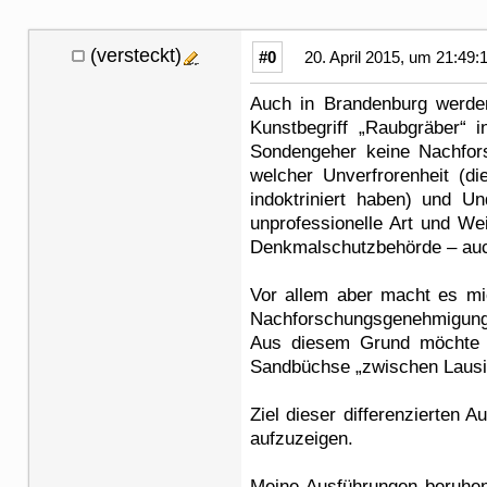
(versteckt)
#0
20. April 2015, um 21:49:
Auch in Brandenburg werden
Kunstbegriff „Raubgräber“ i
Sondengeher keine Nachfors
welcher Unverfrorenheit (d
indoktriniert haben) und U
unprofessionelle Art und We
Denkmalschutzbehörde – auch
Vor allem aber macht es mi
Nachforschungsgenehmigung (
Aus diesem Grund möchte i
Sandbüchse „zwischen Lausit
Ziel dieser differenzierten
aufzuzeigen.
Meine Ausführungen beruhe