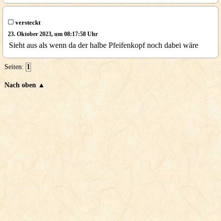
versteckt
23. Oktober 2023, um 08:17:58 Uhr
Sieht aus als wenn da der halbe Pfeifenkopf noch dabei wäre
Seiten:
1
Nach oben ▲