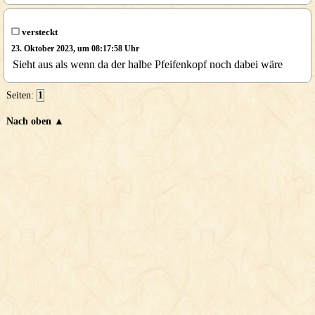
versteckt
23. Oktober 2023, um 08:17:58 Uhr
Sieht aus als wenn da der halbe Pfeifenkopf noch dabei wäre
Seiten:
1
Nach oben ▲