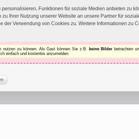
utzen zu können.
[x]
ersonalisieren, Funktionen für soziale Medien anbieten zu kön
 zu Ihrer Nutzung unserer Website an unsere Partner für sozi
ie der Verwendung von Cookies zu. Weitere Informationen zu Co
rum nutzen zu können. Als Gast können Sie z.B.
keine Bilder
betrachten un
 sich einfach und kostenlos anzumelden.