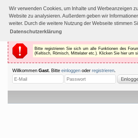
Bitte registrieren Sie sich um alle Funktionen des Forums n
Wir verwenden Cookies, um Inhalte und Werbeanzeigen zu p
Als Gast können Sie z.B.
keine Bilder
betrachten.
Website zu analysieren. Außerdem geben wir Informationen
Registrieren
Schliessen
weiter. Durch die weitere Nutzung der Webseite stimmen S
Datenschutzerklärung
Bitte registrieren Sie sich um alle Funktionen des Fo
(Keltisch, Römisch, Mittelater etc.). Klicken Sie hier um
Willkommen
Gast
. Bitte
einloggen
oder
registrieren
.