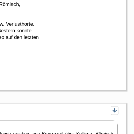
, Römisch,
w. Verlusthorte,
Gestern konnte
o auf den letzten
elfunde machen, von Bronzezeit über Keltisch, Römisch,