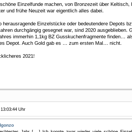
e schöne Einzelfunde machen, von Bronzezeit über Keltisch
er und frühe Neuzeit war eigentlich alles dabei.
so herausragende Einzelstücke oder bedeutendere Depots bz
 Jahren durchgängig gesegnet war, sind 2020 ausgeblieben. 
 Jahres immerhin 1,1kg BZ Gusskuchenfragmente finden… als
nes Depot. Auch Gold gab es … zum ersten Mal… nicht.
cklicheres 2021!
13:03:44 Uhr
lgonzo
chtestes Jahr [.....] Ich konnte zwar wieder viele schöne Einz