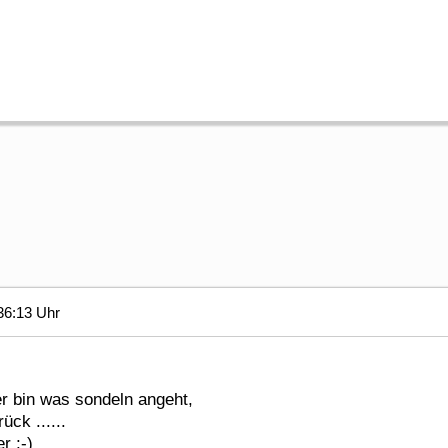
36:13 Uhr
er bin was sondeln angeht,
ck ......
r ;-)