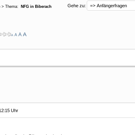
Gehe zu:
) > Thema:
NFG in Biberach
A
A
A
A
12:15 Uhr