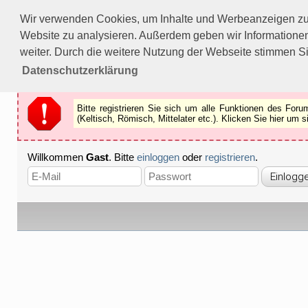
Bitte registrieren Sie sich um alle Funktionen des Forums n
Wir verwenden Cookies, um Inhalte und Werbeanzeigen zu p
Als Gast können Sie z.B.
keine Bilder
betrachten.
Website zu analysieren. Außerdem geben wir Informationen
Registrieren
Schliessen
weiter. Durch die weitere Nutzung der Webseite stimmen S
Datenschutzerklärung
Bitte registrieren Sie sich um alle Funktionen des Fo
(Keltisch, Römisch, Mittelater etc.). Klicken Sie hier um
Willkommen
Gast
. Bitte
einloggen
oder
registrieren
.