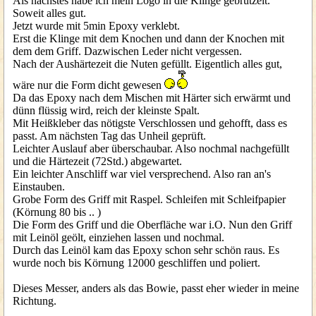
Als nächstes habe ich mein Logo in die Klinge gebrutzelt.
Soweit alles gut.
Jetzt wurde mit 5min Epoxy verklebt.
Erst die Klinge mit dem Knochen und dann der Knochen mit
dem dem Griff. Dazwischen Leder nicht vergessen.
Nach der Aushärtezeit die Nuten gefüllt. Eigentlich alles gut,
wäre nur die Form dicht gewesen
Da das Epoxy nach dem Mischen mit Härter sich erwärmt und
dünn flüssig wird, reich der kleinste Spalt.
Mit Heißkleber das nötigste Verschlossen und gehofft, dass es
passt. Am nächsten Tag das Unheil geprüft.
Leichter Auslauf aber überschaubar. Also nochmal nachgefüllt
und die Härtezeit (72Std.) abgewartet.
Ein leichter Anschliff war viel versprechend. Also ran an's
Einstauben.
Grobe Form des Griff mit Raspel. Schleifen mit Schleifpapier
(Körnung 80 bis .. )
Die Form des Griff und die Oberfläche war i.O. Nun den Griff
mit Leinöl geölt, einziehen lassen und nochmal.
Durch das Leinöl kam das Epoxy schon sehr schön raus. Es
wurde noch bis Körnung 12000 geschliffen und poliert.
Dieses Messer, anders als das Bowie, passt eher wieder in meine
Richtung.