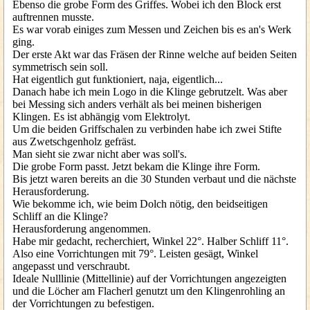
Ebenso die grobe Form des Griffes. Wobei ich den Block erst
auftrennen musste.
Es war vorab einiges zum Messen und Zeichen bis es an's Werk
ging.
Der erste Akt war das Fräsen der Rinne welche auf beiden Seiten
symmetrisch sein soll.
Hat eigentlich gut funktioniert, naja, eigentlich...
Danach habe ich mein Logo in die Klinge gebrutzelt. Was aber
bei Messing sich anders verhält als bei meinen bisherigen
Klingen. Es ist abhängig vom Elektrolyt.
Um die beiden Griffschalen zu verbinden habe ich zwei Stifte
aus Zwetschgenholz gefräst.
Man sieht sie zwar nicht aber was soll's.
Die grobe Form passt. Jetzt bekam die Klinge ihre Form.
Bis jetzt waren bereits an die 30 Stunden verbaut und die nächste
Herausforderung.
Wie bekomme ich, wie beim Dolch nötig, den beidseitigen
Schliff an die Klinge?
Herausforderung angenommen.
Habe mir gedacht, recherchiert, Winkel 22°. Halber Schliff 11°.
Also eine Vorrichtungen mit 79°. Leisten gesägt, Winkel
angepasst und verschraubt.
Ideale Nulllinie (Mittellinie) auf der Vorrichtungen angezeigten
und die Löcher am Flacherl genutzt um den Klingenrohling an
der Vorrichtungen zu befestigen.