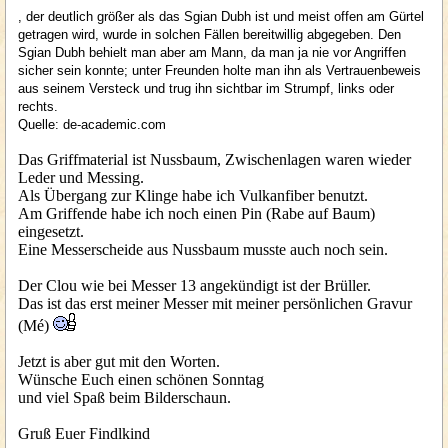
, der deutlich größer als das Sgian Dubh
ist und meist offen am Gürtel
getragen wird, wurde in solchen Fällen bereitwillig abgegeben. Den
Sgian Dubh
behielt man aber am Mann, da man ja nie vor Angriffen
sicher sein konnte; unter Freunden holte man ihn als Vertrauenbeweis
aus seinem Versteck und trug ihn sichtbar im Strumpf, links oder
rechts.
Quelle:
de-academic.com
Das Griffmaterial ist Nussbaum, Zwischenlagen waren wieder
Leder und Messing.
Als Übergang zur Klinge habe ich Vulkanfiber benutzt.
Am Griffende habe ich noch einen Pin (Rabe auf Baum)
eingesetzt.
Eine Messerscheide aus Nussbaum musste auch noch sein.
Der Clou wie bei Messer 13 angekündigt ist der Brüller.
Das ist das erst meiner Messer mit meiner persönlichen Gravur
(Mé)
Jetzt is aber gut mit den Worten.
Wünsche Euch einen schönen Sonntag
und viel Spaß beim Bilderschaun.
Gruß Euer Findlkind