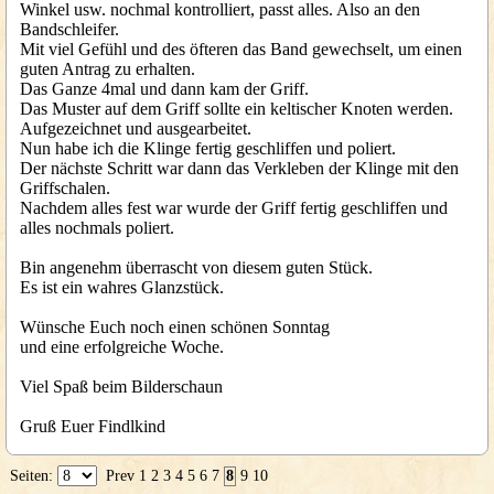
Winkel usw. nochmal kontrolliert, passt alles. Also an den
Bandschleifer.
Mit viel Gefühl und des öfteren das Band gewechselt, um einen
guten Antrag zu erhalten.
Das Ganze 4mal und dann kam der Griff.
Das Muster auf dem Griff sollte ein keltischer Knoten werden.
Aufgezeichnet und ausgearbeitet.
Nun habe ich die Klinge fertig geschliffen und poliert.
Der nächste Schritt war dann das Verkleben der Klinge mit den
Griffschalen.
Nachdem alles fest war wurde der Griff fertig geschliffen und
alles nochmals poliert.
Bin angenehm überrascht von diesem guten Stück.
Es ist ein wahres Glanzstück.
Wünsche Euch noch einen schönen Sonntag
und eine erfolgreiche Woche.
Viel Spaß beim Bilderschaun
Gruß Euer Findlkind
Seiten:
Prev
1
2
3
4
5
6
7
8
9
10