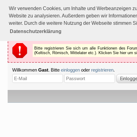
Bitte registrieren Sie sich um alle Funktionen des Forums n
Wir verwenden Cookies, um Inhalte und Werbeanzeigen zu p
Als Gast können Sie z.B.
keine Bilder
betrachten.
Website zu analysieren. Außerdem geben wir Informationen
Registrieren
Schliessen
weiter. Durch die weitere Nutzung der Webseite stimmen S
Datenschutzerklärung
Bitte registrieren Sie sich um alle Funktionen des Fo
(Keltisch, Römisch, Mittelater etc.). Klicken Sie hier um
Willkommen
Gast
. Bitte
einloggen
oder
registrieren
.