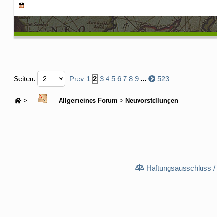
Seiten:
Prev
1
2
3
4
5
6
7
8
9
...
523
>
Allgemeines Forum
>
Neuvorstellungen
Haftungsausschluss /