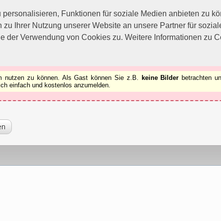
utzen zu können.
[x]
ersonalisieren, Funktionen für soziale Medien anbieten zu kön
 zu Ihrer Nutzung unserer Website an unsere Partner für sozi
ie der Verwendung von Cookies zu. Weitere Informationen zu Co
rum nutzen zu können. Als Gast können Sie z.B.
keine Bilder
betrachten un
 sich einfach und kostenlos anzumelden.