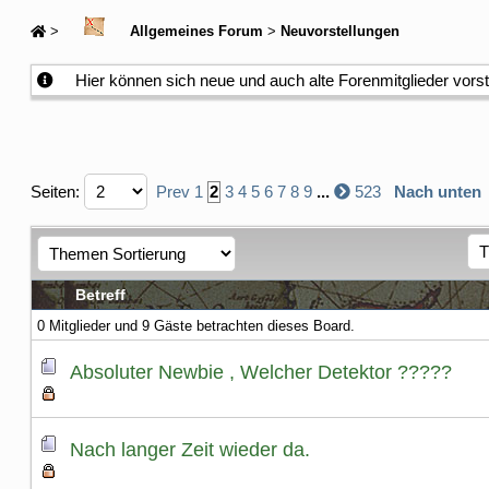
>
Allgemeines Forum
>
Neuvorstellungen
Hier können sich neue und auch alte Forenmitglieder vors
Seiten:
Prev
1
2
3
4
5
6
7
8
9
...
523
Nach unten
Betreff
0 Mitglieder und 9 Gäste betrachten dieses Board.
Absoluter Newbie , Welcher Detektor ?????
Nach langer Zeit wieder da.