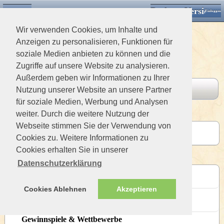
Desktop Version
Detektorforum.de
Klassische Ansicht
Einloggen
Wir verwenden Cookies, um Inhalte und
Anzeigen zu personalisieren, Funktionen für
soziale Medien anbieten zu können und die
Zugriffe auf unsere Website zu analysieren.
Außerdem geben wir Informationen zu Ihrer
Board
Letzte Beiträge
Nutzung unserer Website an unsere Partner
für soziale Medien, Werbung und Analysen
weiter. Durch die weitere Nutzung der
Interner Bereich
Webseite stimmen Sie der Verwendung von
Ritterklause
Cookies zu. Weitere Informationen zu
Letzter Beitrag 436 Wochen von versteckt
Cookies erhalten Sie in unserer
Allgemeines Forum
Datenschutzerklärung
Neuvorstellungen
Letzter Beitrag 5 Wochen von versteckt
Cookies Ablehnen
Akzeptieren
Rund ums Forum
Letzter Beitrag 19 Stunden von versteckt
Gewinnspiele & Wettbewerbe