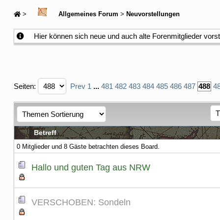
>
Allgemeines Forum
>
Neuvorstellungen
Hier können sich neue und auch alte Forenmitglieder vors
Seiten:
Prev
1
...
481
482
483
484
485
486
487
488
4
Betreff
0 Mitglieder und 8 Gäste betrachten dieses Board.
Hallo und guten Tag aus NRW
VERSCHOBEN: Sondeln