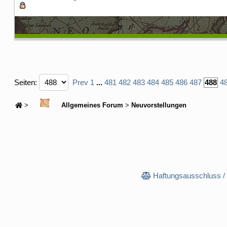
Seiten:
Prev
1
...
481
482
483
484
485
486
487
488
4
>
Allgemeines Forum
>
Neuvorstellungen
Haftungsausschluss /