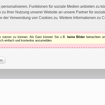
utzen zu können.
[x]
ersonalisieren, Funktionen für soziale Medien anbieten zu kön
 zu Ihrer Nutzung unserer Website an unsere Partner für sozi
ie der Verwendung von Cookies zu. Weitere Informationen zu Co
rum nutzen zu können. Als Gast können Sie z.B.
keine Bilder
betrachten un
 sich einfach und kostenlos anzumelden.