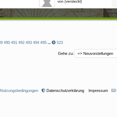
von (versteckt)
89
490
491
492
493
494
495
...
523
Gehe zu
:
 Nutzungsbedingungen
Datenschutzerklärung
Impressum