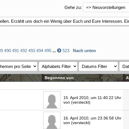
Gehe zu
:
tellen. Erzählt uns doch ein Wenig über Euch und Eure Interessen. Ei
89
490
491
492
493
494
495
...
523
Nach unten
Begonnen von
A
15. April 2010, um 11:40:22 Uhr
von (versteckt)
16. April 2010, um 23:36:58 Uhr
von (versteckt)