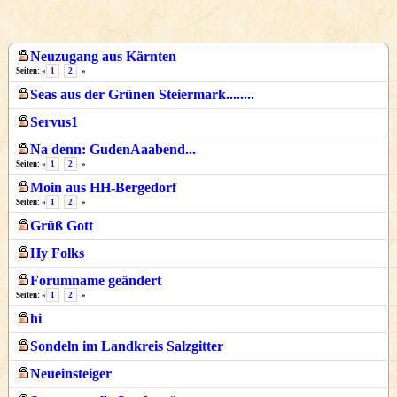
Neuzugang aus Kärnten
Seiten: «
1
2
»
Seas aus der Grünen Steiermark........
Servus1
Na denn: GudenAaabend...
Seiten: «
1
2
»
Moin aus HH-Bergedorf
Seiten: «
1
2
»
Grüß Gott
Hy Folks
Forumname geändert
Seiten: «
1
2
»
hi
Sondeln im Landkreis Salzgitter
Neueinsteiger