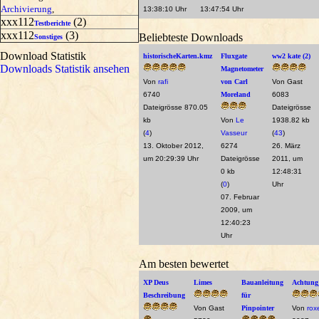
Archivierung
,
13:38:10 Uhr
13:47:54 Uhr
xxx112
(2)
Testberichte
xxx112
(3)
Beliebteste Downloads
Sonstiges
Download Statistik
historischeKarten.kmz
Fluxgate
ww2 kate (2)
Downloads Statistik ansehen
Magnetometer
Von
rafi
von Carl
Von Gast
6740
Moreland
6083
Dateigrösse 870.05
Dateigrösse
kb
Von
Le
1938.82 kb
(
4
)
Vasseur
(
43
)
13. Oktober 2012,
6274
26. März
um 20:29:39 Uhr
Dateigrösse
2011, um
0 kb
12:48:31
(
0
)
Uhr
07. Februar
2009, um
12:40:23
Uhr
Am besten bewertet
XP Deus
Limes
Bauanleitung
Achtung
Beschreibung
für
Von Gast
Pinpointer
Von
rox