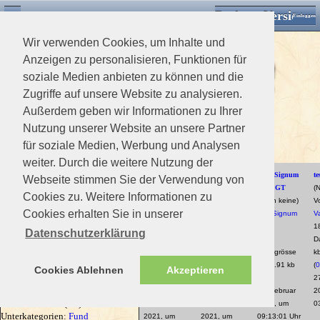
Desktop Version
Detektorforum.de
Zurück
Einloggen
Wir verwenden Cookies, um Inhalte und
Anzeigen zu personalisieren, Funktionen für
soziale Medien anbieten zu können und die
Zugriffe auf unsere Website zu analysieren.
Außerdem geben wir Informationen zu Ihrer
>
Downloads Home
>
Nutzung unserer Website an unsere Partner
Downloads
für soziale Medien, Werbung und Analysen
Neueste Downloads
Kategorie Name
weiter. Durch die weitere Nutzung der
xxx112
(12)
Dokumente
3 D
3D Druck //
AKA Signum
te
Webseite stimmen Sie der Verwendung von
Unterkategorien:
2. Weltkrieg
,
Druck//Simplex
Simplex
MFD GT
(
xxx112
Cookies zu. Weitere Informationen zu
(6)
Bauanleitungen
Kabelhalter für
Kabelhalter für
(Noch keine)
V
Unterkategorien:
Magnetometer
,
Cookies erhalten Sie in unserer
die untere welle
die obere welle
Von
Signum
V
xxx112
(35)
Detektor Anleitungen
(Noch keine)
(Noch keine)
User
1
Datenschutzerklärung
Unterkategorien:
Bounty
Von
Hoppi
Von
Hoppi
1763
D
Hunter
,
C Scope
,
Fisher
2485
1700
Dateigrösse
k
Labs
,
Garrett
,
Minelab
,
Tesoro
,
Dateigrösse
Dateigrösse
3321.91 kb
(
0
Cookies Ablehnen
Akzeptieren
xxx112
(5)
Detektor Programme
21.57 kb
21.57 kb
(
0
)
2
xxx112
(6)
Karten
(
0
)
(
0
)
01. Februar
2
xxx112
(15)
07. März
07. März
2021, um
0
Software
Unterkategorien:
Fund
2021, um
2021, um
09:13:01 Uhr