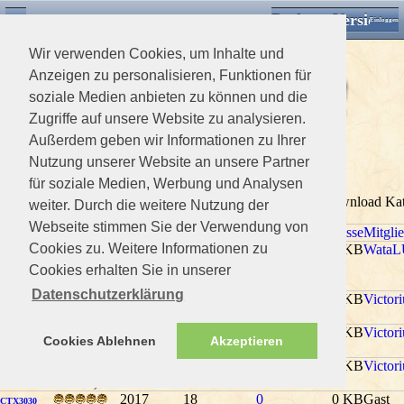
Desktop Version
Detektorforum.de
Zurück
Einloggen
Wir verwenden Cookies, um Inhalte und
Anzeigen zu personalisieren, Funktionen für
soziale Medien anbieten zu können und die
Zugriffe auf unsere Website zu analysieren.
Außerdem geben wir Informationen zu Ihrer
>
Downloads Home
>
Minelab
Nutzung unserer Website an unsere Partner
xxx3Minelab ( )
für soziale Medien, Werbung und Analysen
xxxDescription0 Mitglieder und 1 Gast betrachten diese Download Ka
weiter. Durch die weitere Nutzung der
Webseite stimmen Sie der Verwendung von
Titel
Bewertung
Aufrufe
Downloads
Kommentare
Dateigrösse
Mitgli
Cookies zu. Weitere Informationen zu
(Noch
1952
5
0
947.95 KB
WataL
Musketeer
keine)
Advantage
Cookies erhalten Sie in unserer
(eng)
Datenschutzerklärung
(Noch
1950
5
0
0 KB
Victori
Minelab E-
keine)
Trag
(Noch
1989
23
0
0 KB
Victori
Minelab E-
Cookies Ablehnen
Akzeptieren
keine)
Trac
(Noch
1929
8
0
0 KB
Victori
Minelab E-
keine)
Trac
2017
18
0
0 KB
Gast
CTX3030