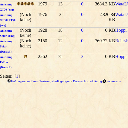
1979
13
0
3684.3 KB
WataL
Anleitung
XT70 (eng)
(Noch
1976
3
0
4826.84
WataL
Anleitung
keine)
KB
XT30+XT50
(eng)
(Noch
1928
18
0
0 KB
Hoppi
Anleitung
keine)
Safari (Eng)
(Noch
2150
12
0
760.72 KB
Relic-
Anleitung
keine)
Safari
(Deutsch)
2262
75
3
0 KB
Hoppi
Anleitung
E-Trac
(Deutsch)
Seiten: [
1
]
Haftungsausschluss / Nutzungsbedingungen
-
Datenschutzerklärung
Impressum