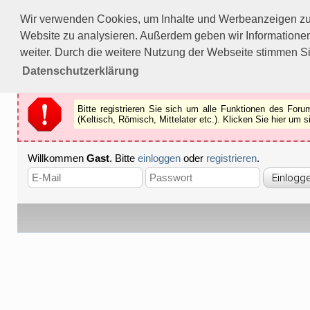
Bitte registrieren Sie sich um alle Funktionen des Forums n
Wir verwenden Cookies, um Inhalte und Werbeanzeigen zu p
Als Gast können Sie z.B.
keine Bilder
betrachten.
Website zu analysieren. Außerdem geben wir Informationen
Registrieren
Schliessen
weiter. Durch die weitere Nutzung der Webseite stimmen S
Datenschutzerklärung
Bitte registrieren Sie sich um alle Funktionen des Fo
(Keltisch, Römisch, Mittelater etc.). Klicken Sie hier um
Willkommen
Gast
. Bitte
einloggen
oder
registrieren
.