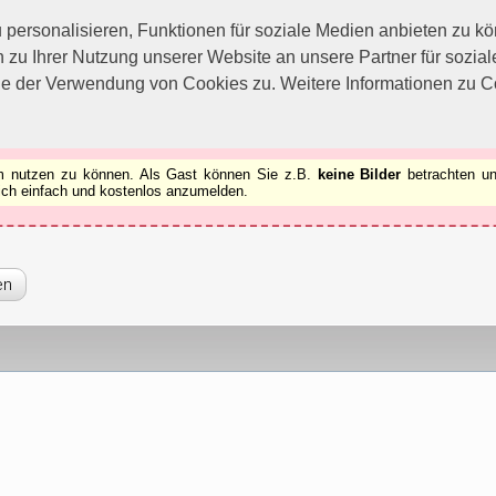
utzen zu können.
[x]
ersonalisieren, Funktionen für soziale Medien anbieten zu kön
 zu Ihrer Nutzung unserer Website an unsere Partner für sozi
ie der Verwendung von Cookies zu. Weitere Informationen zu Co
rum nutzen zu können. Als Gast können Sie z.B.
keine Bilder
betrachten un
 sich einfach und kostenlos anzumelden.