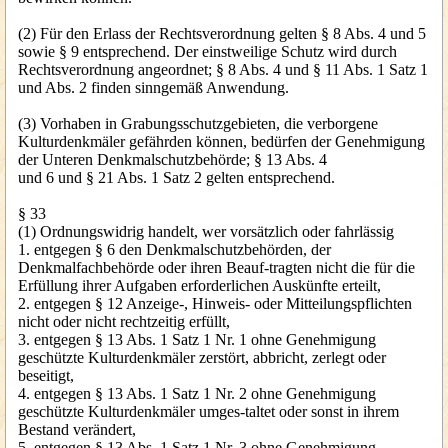
(2) Für den Erlass der Rechtsverordnung gelten § 8 Abs. 4 und 5
sowie § 9 entsprechend. Der einstweilige Schutz wird durch
Rechtsverordnung angeordnet; § 8 Abs. 4 und § 11 Abs. 1 Satz 1
und Abs. 2 finden sinngemäß Anwendung.
(3) Vorhaben in Grabungsschutzgebieten, die verborgene
Kulturdenkmäler gefährden können, bedürfen der Genehmigung
der Unteren Denkmalschutzbehörde; § 13 Abs. 4
und 6 und § 21 Abs. 1 Satz 2 gelten entsprechend.
§ 33
(1) Ordnungswidrig handelt, wer vorsätzlich oder fahrlässig
1. entgegen § 6 den Denkmalschutzbehörden, der
Denkmalfachbehörde oder ihren Beauf-tragten nicht die für die
Erfüllung ihrer Aufgaben erforderlichen Auskünfte erteilt,
2. entgegen § 12 Anzeige-, Hinweis- oder Mitteilungspflichten
nicht oder nicht rechtzeitig erfüllt,
3. entgegen § 13 Abs. 1 Satz 1 Nr. 1 ohne Genehmigung
geschützte Kulturdenkmäler zerstört, abbricht, zerlegt oder
beseitigt,
4. entgegen § 13 Abs. 1 Satz 1 Nr. 2 ohne Genehmigung
geschützte Kulturdenkmäler umges-taltet oder sonst in ihrem
Bestand verändert,
5. entgegen § 13 Abs. 1 Satz 1 Nr. 3 ohne Genehmigung