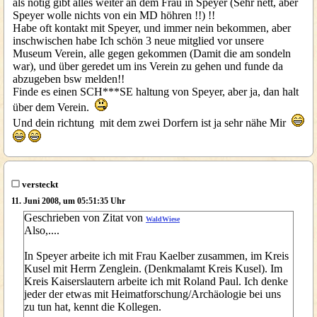
als notig gibt alles weiter an dem Frau in Speyer (Sehr nett, aber
Speyer wolle nichts von ein MD höhren !!) !!
Habe oft kontakt mit Speyer, und immer nein bekommen, aber
inschwischen habe Ich schön 3 neue mitglied vor unsere
Museum Verein, alle gegen gekommen (Damit die am sondeln
war), und über geredet um ins Verein zu gehen und funde da
abzugeben bsw melden!!
Finde es einen SCH***SE haltung von Speyer, aber ja, dan halt
über dem Verein.
Und dein richtung mit dem zwei Dorfern ist ja sehr nähe Mir
versteckt
11. Juni 2008, um 05:51:35 Uhr
Geschrieben von Zitat von
WaldWiese
Also,....
In Speyer arbeite ich mit Frau Kaelber zusammen, im Kreis
Kusel mit Herrn Zenglein. (Denkmalamt Kreis Kusel). Im
Kreis Kaiserslautern arbeite ich mit Roland Paul. Ich denke
jeder der etwas mit Heimatforschung/Archäologie bei uns
zu tun hat, kennt die Kollegen.