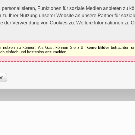
utzen zu können.
[x]
ersonalisieren, Funktionen für soziale Medien anbieten zu kön
 zu Ihrer Nutzung unserer Website an unsere Partner für sozi
ie der Verwendung von Cookies zu. Weitere Informationen zu Co
rum nutzen zu können. Als Gast können Sie z.B.
keine Bilder
betrachten un
 sich einfach und kostenlos anzumelden.