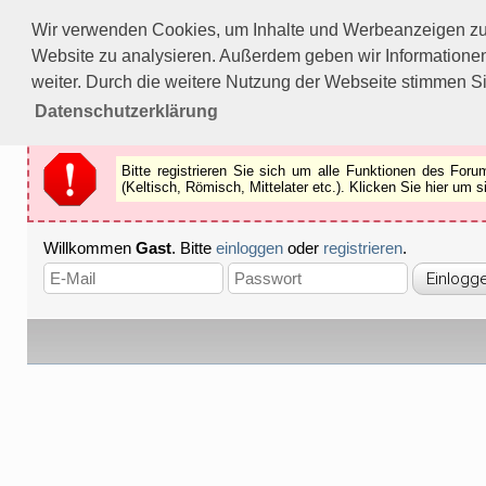
Bitte registrieren Sie sich um alle Funktionen des Forums n
Wir verwenden Cookies, um Inhalte und Werbeanzeigen zu p
Als Gast können Sie z.B.
keine Bilder
betrachten.
Website zu analysieren. Außerdem geben wir Informationen
Registrieren
Schliessen
weiter. Durch die weitere Nutzung der Webseite stimmen S
Datenschutzerklärung
Bitte registrieren Sie sich um alle Funktionen des Fo
(Keltisch, Römisch, Mittelater etc.). Klicken Sie hier um
Willkommen
Gast
. Bitte
einloggen
oder
registrieren
.