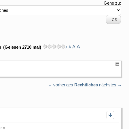
Gehe zu:
n
A
A
(Gelesen 2710 mal)
A
A
← vorheriges
Rechtliches
nächstes →
ln.