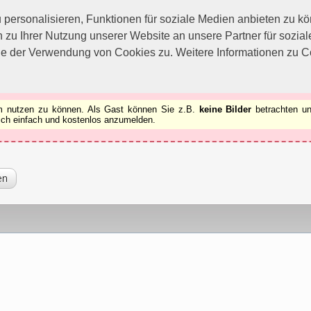
utzen zu können.
[x]
ersonalisieren, Funktionen für soziale Medien anbieten zu kön
 zu Ihrer Nutzung unserer Website an unsere Partner für sozi
ie der Verwendung von Cookies zu. Weitere Informationen zu Co
rum nutzen zu können. Als Gast können Sie z.B.
keine Bilder
betrachten un
 sich einfach und kostenlos anzumelden.