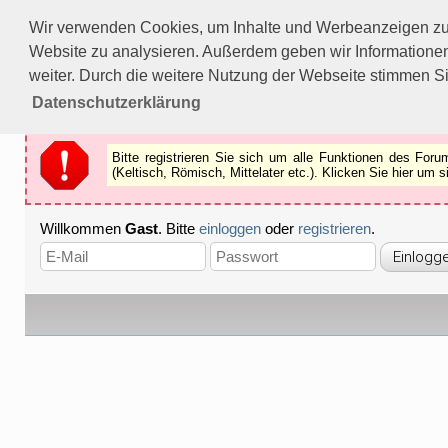
Bitte registrieren Sie sich um alle Funktionen des Forums n
Wir verwenden Cookies, um Inhalte und Werbeanzeigen zu p
Als Gast können Sie z.B.
keine Bilder
betrachten.
Website zu analysieren. Außerdem geben wir Informationen
Registrieren
Schliessen
weiter. Durch die weitere Nutzung der Webseite stimmen S
Datenschutzerklärung
Bitte registrieren Sie sich um alle Funktionen des Fo
(Keltisch, Römisch, Mittelater etc.). Klicken Sie hier um
Willkommen
Gast
. Bitte
einloggen
oder
registrieren
.