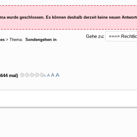
ma wurde geschlossen. Es können deshalb derzeit keine neuen Antwor
Gehe zu:
hes
> Thema:
Sondengehen in
A
A
6644 mal)
A
A