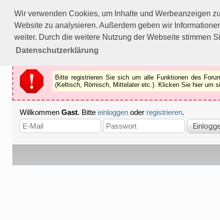
Bitte registrieren Sie sich um alle Funktionen des Forums n
Wir verwenden Cookies, um Inhalte und Werbeanzeigen zu p
Als Gast können Sie z.B.
keine Bilder
betrachten.
Website zu analysieren. Außerdem geben wir Informationen
Registrieren
Schliessen
weiter. Durch die weitere Nutzung der Webseite stimmen S
Datenschutzerklärung
Bitte registrieren Sie sich um alle Funktionen des Fo
(Keltisch, Römisch, Mittelater etc.). Klicken Sie hier um
Willkommen
Gast
. Bitte
einloggen
oder
registrieren
.