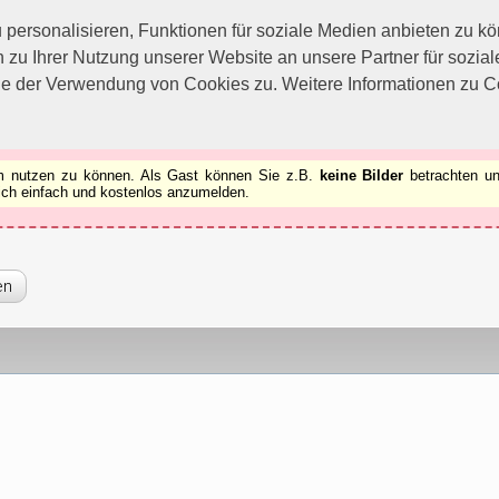
utzen zu können.
[x]
ersonalisieren, Funktionen für soziale Medien anbieten zu kön
 zu Ihrer Nutzung unserer Website an unsere Partner für sozi
ie der Verwendung von Cookies zu. Weitere Informationen zu Co
rum nutzen zu können. Als Gast können Sie z.B.
keine Bilder
betrachten un
 sich einfach und kostenlos anzumelden.