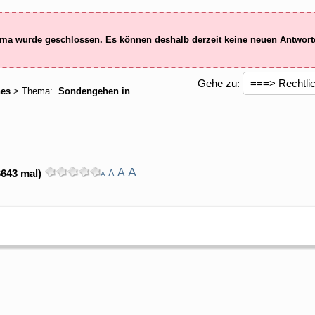
ma wurde geschlossen. Es können deshalb derzeit keine neuen Antwor
Gehe zu:
hes
> Thema:
Sondengehen in
A
A
6643 mal)
A
A