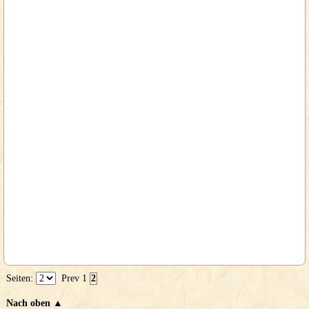
Seiten:
Prev
1
2
Nach oben ▲