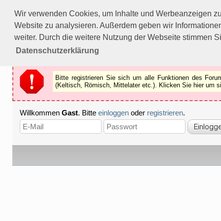
Bitte registrieren Sie sich um alle Funktionen des Forums n
Wir verwenden Cookies, um Inhalte und Werbeanzeigen zu p
Als Gast können Sie z.B.
keine Bilder
betrachten.
Website zu analysieren. Außerdem geben wir Informationen
Registrieren
Schliessen
weiter. Durch die weitere Nutzung der Webseite stimmen S
Datenschutzerklärung
Bitte registrieren Sie sich um alle Funktionen des Fo
(Keltisch, Römisch, Mittelater etc.). Klicken Sie hier um
Willkommen
Gast
. Bitte
einloggen
oder
registrieren
.