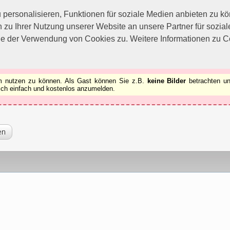
utzen zu können.
[x]
ersonalisieren, Funktionen für soziale Medien anbieten zu kön
 zu Ihrer Nutzung unserer Website an unsere Partner für sozi
ie der Verwendung von Cookies zu. Weitere Informationen zu Co
rum nutzen zu können. Als Gast können Sie z.B.
keine Bilder
betrachten un
 sich einfach und kostenlos anzumelden.