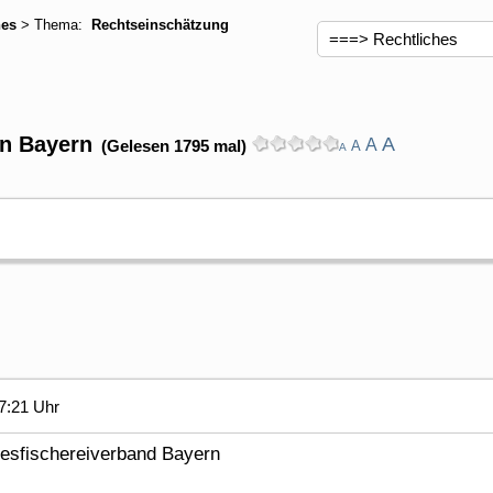
hes
> Thema:
Rechtseinschätzung
n Bayern
A
A
(Gelesen 1795 mal)
A
A
7:21 Uhr
esfischereiverband Bayern