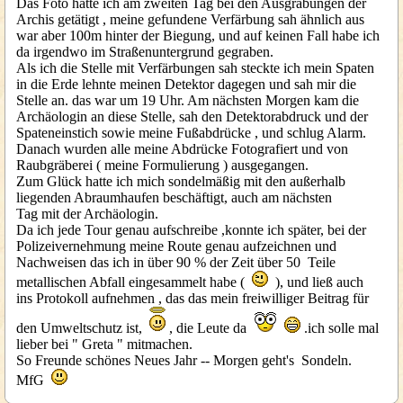
Das Foto hatte ich am zweiten Tag bei den Ausgrabungen der
Archis getätigt , meine gefundene Verfärbung sah ähnlich aus
war aber 100m hinter der Biegung, und auf keinen Fall habe ich
da irgendwo im Straßenuntergrund gegraben.
Als ich die Stelle mit Verfärbungen sah steckte ich mein Spaten
in die Erde lehnte meinen Detektor dagegen und sah mir die
Stelle an. das war um 19 Uhr. Am nächsten Morgen kam die
Archäologin an diese Stelle, sah den Detektorabdruck und der
Spateneinstich sowie meine Fußabdrücke , und schlug Alarm.
Danach wurden alle meine Abdrücke Fotografiert und von
Raubgräberei ( meine Formulierung ) ausgegangen.
Zum Glück hatte ich mich sondelmäßig mit den außerhalb
liegenden Abraumhaufen beschäftigt, auch am nächsten
Tag mit der Archäologin.
Da ich jede Tour genau aufschreibe ,konnte ich später, bei der
Polizeivernehmung meine Route genau aufzeichnen und
Nachweisen das ich in über 90 % der Zeit über 50 Teile
metallischen Abfall eingesammelt habe (
), und ließ auch
ins Protokoll aufnehmen , das das mein freiwilliger Beitrag für
den Umweltschutz ist,
, die Leute da
.ich solle mal
lieber bei " Greta " mitmachen.
So Freunde schönes Neues Jahr -- Morgen geht's Sondeln.
MfG