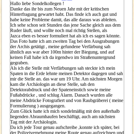
Hallo liebe Sondelkollegen !
Danke das ihr bis zum Neuen Jahr mit der kritischen
Hinterfragung gewartet habt. Das finde ich auch gut und
habe keine Probleme damit, das alle daraus was ableiten.
Ich sehe schon seit Stunden das jene Sache gleich aus dem
Ruder läuft, und wollte noch mal richtig Stellen, als
Jazca eben es besser formuliert hat als ich es sagen könnte.
Das Foto hatte ich am zweiten Tag bei den Ausgrabungen
der Archis getätigt , meine gefundene Verfärbung sah
ähnlich aus war aber 100m hinter der Biegung, und auf
keinen Fall habe ich da irgendwo im Straßenuntergrund
gegraben.
Als ich die Stelle mit Verfärbungen sah steckte ich mein
Spaten in die Erde lehnte meinen Detektor dagegen und sah
mir die Stelle an. das war um 19 Uhr. Am nächsten Morgen
kam die Archäologin an diese Stelle, sah den
Detektorabdruck und der Spateneinstich sowie meine
Fußabdrücke , und schlug Alarm. Danach wurden alle
meine Abdrücke Fotografiert und von Raubgräberei ( meine
Formulierung ) ausgegangen.
Zum Glück hatte ich mich sondelmäßig mit den außerhalb
liegenden Abraumhaufen beschäftigt, auch am nächsten
Tag mit der Archäologin.
Da ich jede Tour genau aufschreibe ,konnte ich später, bei
der Polizeivernehmung meine Route genau aufzeichnen und