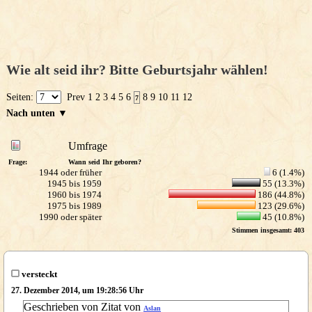
Wie alt seid ihr? Bitte Geburtsjahr wählen!
Seiten:
Prev
1
2
3
4
5
6
8
9
10
11
12
7
Nach unten ▼
Umfrage
Frage:
Wann seid Ihr geboren?
1944 oder früher
6 (1.4%)
1945 bis 1959
55 (13.3%)
1960 bis 1974
186 (44.8%)
1975 bis 1989
123 (29.6%)
1990 oder später
45 (10.8%)
Stimmen insgesamt: 403
versteckt
27. Dezember 2014, um 19:28:56 Uhr
Geschrieben von Zitat von
Aslan