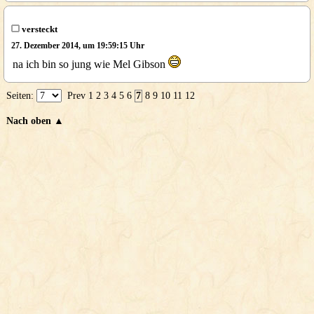
versteckt
27. Dezember 2014, um 19:59:15 Uhr
na ich bin so jung wie Mel Gibson
Seiten:
Prev
1
2
3
4
5
6
7
8
9
10
11
12
Nach oben ▲