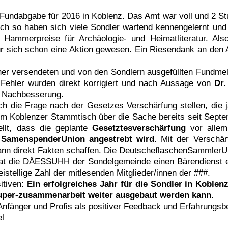
 Fundabgabe für 2016 in Koblenz. Das Amt war voll und 2 St
ch so haben sich viele Sondler wartend kennengelernt und
. Hammerpreise für Archäologie- und Heimatliteratur. A
r sich schon eine Aktion gewesen. Ein Riesendank an den A
er versendeten und von den Sondlern ausgefüllten Fundmel
e Fehler wurden direkt korrigiert und nach Aussage von
Dr.
er Nachbesserung.
ch die Frage nach der Gesetzes Verschärfung stellen, die
m Koblenzer Stammtisch über die Sache bereits seit Septembe
ellt, dass die geplante
Gesetztesverschärfung
vor alle
n SamenspenderUnion angestrebt wird
. Mit der Verschä
n direkt Fakten schaffen. Die DeutscheflaschenSammlerUn
r hat die DÄESSUHH der Sondelgemeinde einen Bärendienst 
eistellige Zahl der mitlesenden Mitglieder/innen der ###.
tiven:
Ein erfolgreiches Jahr für die Sondler in Koblen
 super-zusammenarbeit weiter ausgebaut werden kann.
 Anfänger und Profis als positiver Feedback und Erfahrungs
l