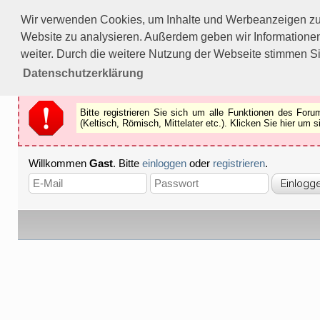
Bitte registrieren Sie sich um alle Funktionen des Forums n
Wir verwenden Cookies, um Inhalte und Werbeanzeigen zu p
Als Gast können Sie z.B.
keine Bilder
betrachten.
Website zu analysieren. Außerdem geben wir Informationen
Registrieren
Schliessen
weiter. Durch die weitere Nutzung der Webseite stimmen S
Datenschutzerklärung
Bitte registrieren Sie sich um alle Funktionen des Fo
(Keltisch, Römisch, Mittelater etc.). Klicken Sie hier um
Willkommen
Gast
. Bitte
einloggen
oder
registrieren
.