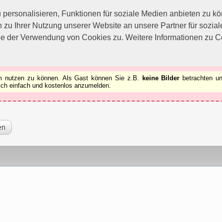
utzen zu können.
[x]
ersonalisieren, Funktionen für soziale Medien anbieten zu kön
 zu Ihrer Nutzung unserer Website an unsere Partner für sozi
ie der Verwendung von Cookies zu. Weitere Informationen zu Co
rum nutzen zu können. Als Gast können Sie z.B.
keine Bilder
betrachten un
 sich einfach und kostenlos anzumelden.