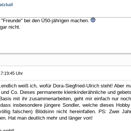
atzkall
 "Freunde" bei den Ü50-jährigen machen.
gar nicht.
7:19:45 Uhr
ndlich weiß ich, wofür Dora-Siegfried-Ulrich steht! Aber ma
z und Co. Dieses permanente kleinkinderähnliche und gebet
 Basis mit ihr zusammenarbeiten, geht mir einfach nur noc
, dass insbesondere jüngere Sondler, welche dieses Hobby
 völlig falschen) Blödsinn nicht hereinfallen. PS: Zwei Ja
ken. Hat man deutlich mehr und länger von!
h wohl!