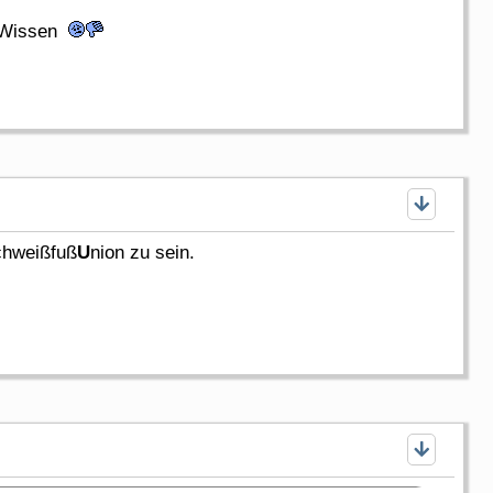
s Wissen
chweißfuß
U
nion zu sein.