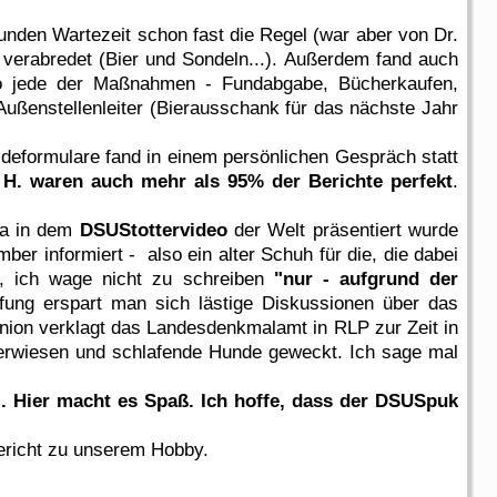
unden Wartezeit schon fast die Regel (war aber von Dr.
 verabredet (Bier und Sondeln...). Außerdem fand auch
lso jede der Maßnahmen - Fundabgabe, Bücherkaufen,
ußenstellenleiter (Bierausschank für das nächste Jahr
deformulare fand in einem persönlichen Gespräch statt
 H. waren auch mehr als 95% der Berichte perfekt
.
 ja in dem
DSUStottervideo
der Welt präsentiert wurde
r informiert - also ein alter Schuh für die, die dabei
m, ich wage nicht zu schreiben
"nur - aufgrund der
rfung erspart man sich lästige Diskussionen über das
ion verklagt das Landesdenkmalamt in RLP zur Zeit in
erwiesen und schlafende Hunde geweckt. Ich sage mal
z. Hier macht es Spaß. Ich hoffe, dass der DSUSpuk
bericht zu unserem Hobby.