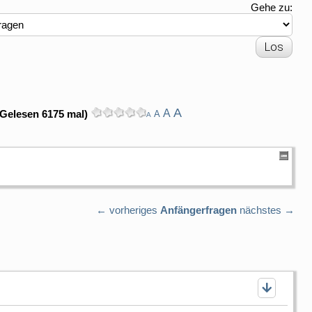
Gehe zu:
A
A
(Gelesen 6175 mal)
A
A
← vorheriges
Anfängerfragen
nächstes →