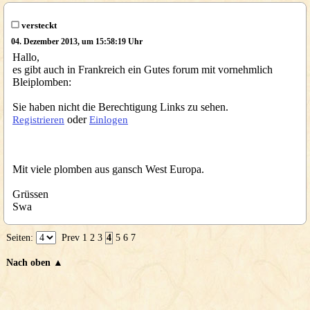
versteckt
04. Dezember 2013, um 15:58:19 Uhr
Hallo,
es gibt auch in Frankreich ein Gutes forum mit vornehmlich
Bleiplomben:
Sie haben nicht die Berechtigung Links zu sehen.
oder
Registrieren
Einlogen
Mit viele plomben aus gansch West Europa.
Grüssen
Swa
Seiten:
Prev
1
2
3
4
5
6
7
Nach oben ▲