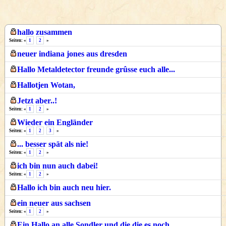
hallo zusammen
Seiten: «
1
2
»
neuer indiana jones aus dresden
Hallo Metaldetector freunde grûsse euch alle...
Hallotjen Wotan,
Jetzt aber..!
Seiten: «
1
2
»
Wieder ein Engländer
Seiten: «
1
2
3
»
... besser spät als nie!
Seiten: «
1
2
»
ich bin nun auch dabei!
Seiten: «
1
2
»
Hallo ich bin auch neu hier.
ein neuer aus sachsen
Seiten: «
1
2
»
Ein Hallo an alle Sondler und die die es noch...