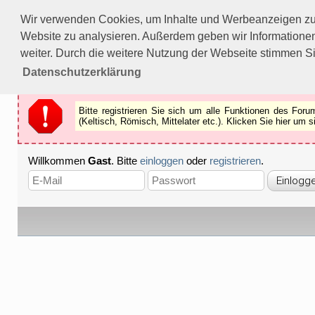
Bitte registrieren Sie sich um alle Funktionen des Forums n
Wir verwenden Cookies, um Inhalte und Werbeanzeigen zu p
Als Gast können Sie z.B.
keine Bilder
betrachten.
Website zu analysieren. Außerdem geben wir Informationen
Registrieren
Schliessen
weiter. Durch die weitere Nutzung der Webseite stimmen S
Datenschutzerklärung
Bitte registrieren Sie sich um alle Funktionen des Fo
(Keltisch, Römisch, Mittelater etc.). Klicken Sie hier um
Willkommen
Gast
. Bitte
einloggen
oder
registrieren
.