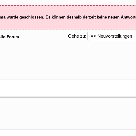
ma wurde geschlossen. Es können deshalb derzeit keine neuen Antwor
Gehe zu:
llo Forum