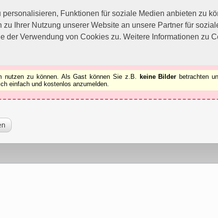
utzen zu können.
[x]
ersonalisieren, Funktionen für soziale Medien anbieten zu kön
 zu Ihrer Nutzung unserer Website an unsere Partner für sozi
ie der Verwendung von Cookies zu. Weitere Informationen zu Co
rum nutzen zu können. Als Gast können Sie z.B.
keine Bilder
betrachten un
 sich einfach und kostenlos anzumelden.