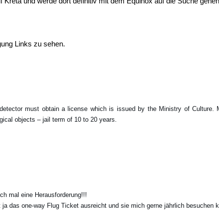
Kreta und werde dort definitiv mit dem Equinox auf die Suche gehen
gung Links zu sehen.
detector must obtain a license which is issued by the Ministry of Culture. 
gical objects – jail term of 10 to 20 years.
ch mal eine Herausforderung!!!
 ja das one-way Flug Ticket ausreicht und sie mich gerne jährlich besuchen