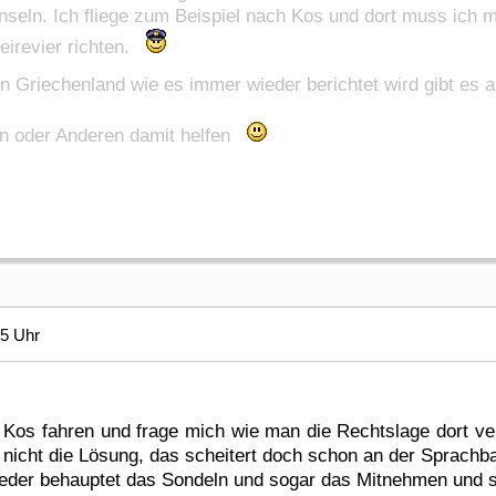
nseln. Ich fliege zum Beispiel nach Kos und dort muss ich m
zeirevier richten.
in Griechenland wie es immer wieder berichtet wird gibt es 
nen oder Anderen damit helfen
55 Uhr
os fahren und frage mich wie man die Rechtslage dort ver
 nicht die Lösung, das scheitert doch schon an der Sprachba
eder behauptet das Sondeln und sogar das Mitnehmen und som