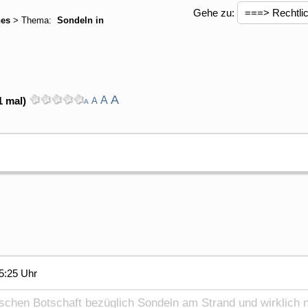
Gehe zu:
hes
> Thema:
Sondeln in
A
A
1 mal)
A
A
5:25 Uhr
ischen Botschaft bezüglich Sondeln am Strand und wirklich n