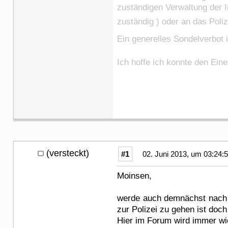
zuständigen Verwaltung der I
zuständig ) oder an das Poli
Ein generelles Sondelverbot 
Ich hoffe ich konnte den Ei
(versteckt)
#1
02. Juni 2013, um 03:24:
Moinsen,
werde auch demnächst nach K
zur Polizei zu gehen ist doch
Hier im Forum wird immer wi