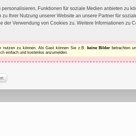
utzen zu können.
[x]
ersonalisieren, Funktionen für soziale Medien anbieten zu kön
 zu Ihrer Nutzung unserer Website an unsere Partner für sozi
ie der Verwendung von Cookies zu. Weitere Informationen zu Co
rum nutzen zu können. Als Gast können Sie z.B.
keine Bilder
betrachten un
 sich einfach und kostenlos anzumelden.