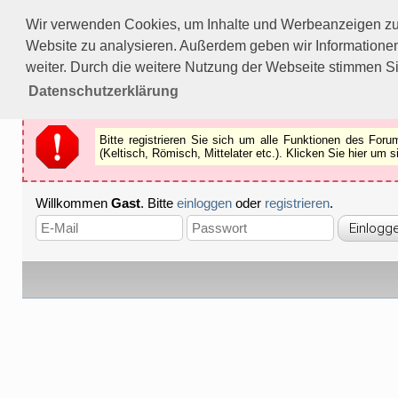
Bitte registrieren Sie sich um alle Funktionen des Forums n
Wir verwenden Cookies, um Inhalte und Werbeanzeigen zu p
Als Gast können Sie z.B.
keine Bilder
betrachten.
Website zu analysieren. Außerdem geben wir Informationen
Registrieren
Schliessen
weiter. Durch die weitere Nutzung der Webseite stimmen S
Datenschutzerklärung
Bitte registrieren Sie sich um alle Funktionen des Fo
(Keltisch, Römisch, Mittelater etc.). Klicken Sie hier um
Willkommen
Gast
. Bitte
einloggen
oder
registrieren
.