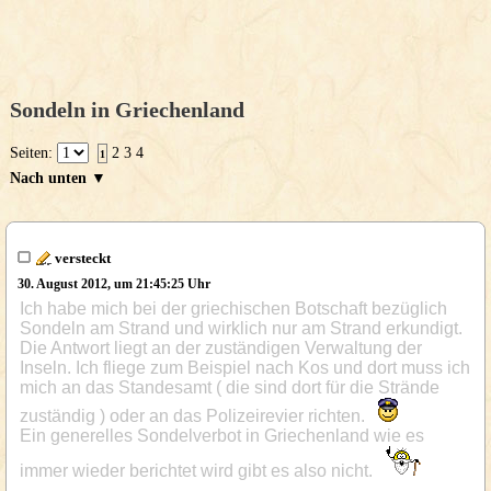
Sondeln in Griechenland
Seiten:
2
3
4
1
Nach unten ▼
versteckt
30. August 2012, um 21:45:25 Uhr
Ich habe mich bei der griechischen Botschaft bezüglich
Sondeln am Strand und wirklich nur am Strand erkundigt.
Die Antwort liegt an der zuständigen Verwaltung der
Inseln. Ich fliege zum Beispiel nach Kos und dort muss ich
mich an das Standesamt ( die sind dort für die Strände
zuständig ) oder an das Polizeirevier richten.
Ein generelles Sondelverbot in Griechenland wie es
immer wieder berichtet wird gibt es also nicht.