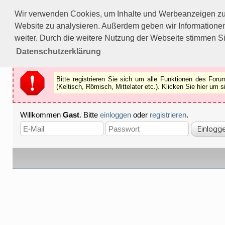
Bitte registrieren Sie sich um alle Funktionen des Forums n
Wir verwenden Cookies, um Inhalte und Werbeanzeigen zu p
Als Gast können Sie z.B.
keine Bilder
betrachten.
Website zu analysieren. Außerdem geben wir Informationen
Registrieren
Schliessen
weiter. Durch die weitere Nutzung der Webseite stimmen S
Datenschutzerklärung
Bitte registrieren Sie sich um alle Funktionen des Fo
(Keltisch, Römisch, Mittelater etc.). Klicken Sie hier um
Willkommen
Gast
. Bitte
einloggen
oder
registrieren
.