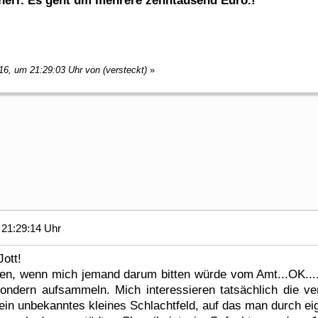
err. Es geht um mehrere zehntausend Euro.!"
16, um 21:29:03 Uhr von (versteckt)
»
21:29:14 Uhr
ott!
n, wenn mich jemand darum bitten würde vom Amt...OK....a
ondern aufsammeln. Mich interessieren tatsächlich die ve
ein unbekanntes kleines Schlachtfeld, auf das man durch ei