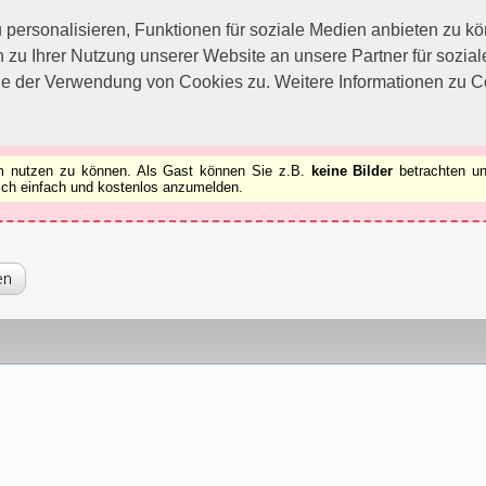
utzen zu können.
[x]
ersonalisieren, Funktionen für soziale Medien anbieten zu kön
 zu Ihrer Nutzung unserer Website an unsere Partner für sozi
ie der Verwendung von Cookies zu. Weitere Informationen zu Co
rum nutzen zu können. Als Gast können Sie z.B.
keine Bilder
betrachten un
 sich einfach und kostenlos anzumelden.