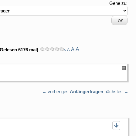
Gehe zu:
A
A
(Gelesen 6176 mal)
A
A
← vorheriges
Anfängerfragen
nächstes →