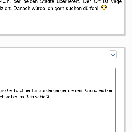
4.Jh. der beiden Städte überliefert. Der Ort ist vage
fiziert. Danach würde ich gern suchen dürfen!
r großte Türöffner für Sondengänger die dem Grundbesitzer
ch selber ins Bein schießt