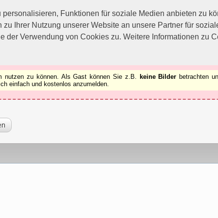
utzen zu können.
[x]
ersonalisieren, Funktionen für soziale Medien anbieten zu kön
 zu Ihrer Nutzung unserer Website an unsere Partner für sozi
ie der Verwendung von Cookies zu. Weitere Informationen zu Co
rum nutzen zu können. Als Gast können Sie z.B.
keine Bilder
betrachten un
 sich einfach und kostenlos anzumelden.