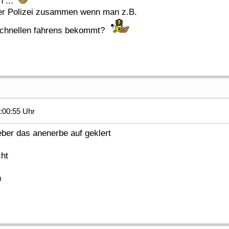
n ...
 der Polizei zusammen wenn man z.B.
 schnellen fahrens bekommt?
:00:55 Uhr
eber das anenerbe auf geklert
cht
n