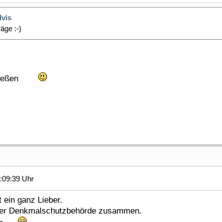
lvis
äge :-)
schließen
:09:39 Uhr
t ein ganz Lieber.
it der Denkmalschutzbehörde zusammen.