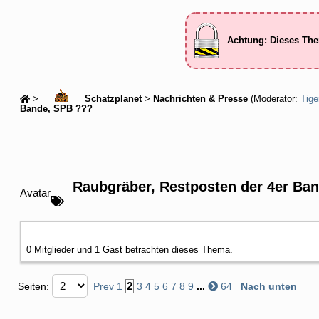
Achtung: Dieses The
>
Schatzplanet
>
Nachrichten & Presse
(Moderator:
Tige
Bande, SPB ???
Raubgräber, Restposten der 4er Ba
Avatar
0 Mitglieder und 1 Gast betrachten dieses Thema.
2
Seiten:
Prev
1
3
4
5
6
7
8
9
...
64
Nach unten