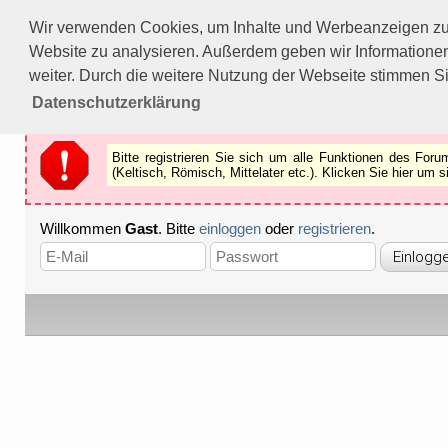
Bitte registrieren Sie sich um alle Funktionen des Forums n
Wir verwenden Cookies, um Inhalte und Werbeanzeigen zu p
Als Gast können Sie z.B.
keine Bilder
betrachten.
Website zu analysieren. Außerdem geben wir Informationen
Registrieren
Schliessen
weiter. Durch die weitere Nutzung der Webseite stimmen S
Datenschutzerklärung
Bitte registrieren Sie sich um alle Funktionen des Fo
(Keltisch, Römisch, Mittelater etc.). Klicken Sie hier um
Willkommen
Gast
. Bitte
einloggen
oder
registrieren
.