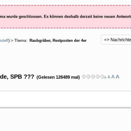
ma wurde geschlossen. Es können deshalb derzeit keine neuen Antwor
rsteff
) > Thema:
Raubgräber, Restposten der 4er
nde, SPB ???
A
A
(Gelesen 126489 mal)
A
A