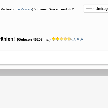
(Moderator:
Le Vasseur
) > Thema:
Wie alt seid ihr?
wählen!
A
A
(Gelesen 46203 mal)
A
A