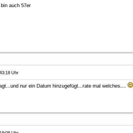
, bin auch 57er
43:18 Uhr
agt...und nur ein Datum hinzugefügt...rate mal welches....
19:08 Uhr