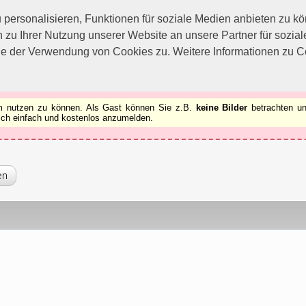
utzen zu können.
[x]
ersonalisieren, Funktionen für soziale Medien anbieten zu kön
 zu Ihrer Nutzung unserer Website an unsere Partner für sozi
ie der Verwendung von Cookies zu. Weitere Informationen zu Co
rum nutzen zu können. Als Gast können Sie z.B.
keine Bilder
betrachten un
 sich einfach und kostenlos anzumelden.