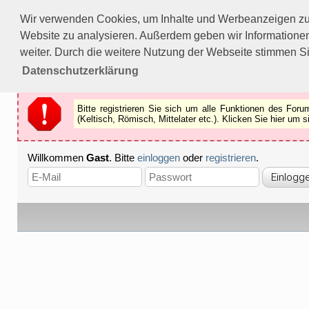
Bitte registrieren Sie sich um alle Funktionen des Forums n
Wir verwenden Cookies, um Inhalte und Werbeanzeigen zu p
Als Gast können Sie z.B.
keine Bilder
betrachten.
Website zu analysieren. Außerdem geben wir Informationen
Registrieren
Schliessen
weiter. Durch die weitere Nutzung der Webseite stimmen S
Datenschutzerklärung
Bitte registrieren Sie sich um alle Funktionen des Fo
(Keltisch, Römisch, Mittelater etc.). Klicken Sie hier um
Willkommen
Gast
. Bitte
einloggen
oder
registrieren
.