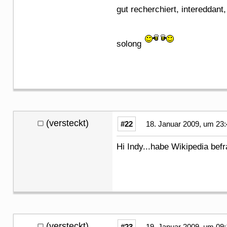
gut recherchiert, intereddant
solong
(versteckt)
#22
18. Januar 2009, um 23:
Hi Indy...habe Wikipedia befr
(versteckt)
#23
19. Januar 2009, um 09: