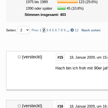
1975 bis 1989
123 (29.6%)
1990 oder später
45 (10.8%)
Stimmen insgesamt: 403
2
Seiten:
Prev
1
3
4
5
6
7
8
9
...
12
Nach unten
(versteckt)
#15
18. Januar 2009, um 15:
Hach bin ich froh mit 90er j
(versteckt)
#16
18. Januar 2009, um 16: