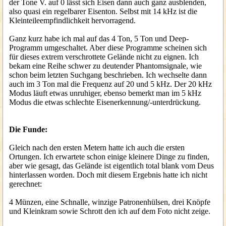
der Tone V. auf 0 lässt sich Eisen dann auch ganz ausblenden,
also quasi ein regelbarer Eisenton. Selbst mit 14 kHz ist die
Kleinteileempfindlichkeit hervorragend.
Ganz kurz habe ich mal auf das 4 Ton, 5 Ton und Deep-
Programm umgeschaltet. Aber diese Programme scheinen sich
für dieses extrem verschrottete Gelände nicht zu eignen. Ich
bekam eine Reihe schwer zu deutender Phantomsignale, wie
schon beim letzten Suchgang beschrieben. Ich wechselte dann
auch im 3 Ton mal die Frequenz auf 20 und 5 kHz. Der 20 kHz
Modus läuft etwas unruhiger, ebenso bemerkt man im 5 kHz
Modus die etwas schlechte Eisenerkennung/-unterdrückung.
Die Funde:
Gleich nach den ersten Metern hatte ich auch die ersten
Ortungen. Ich erwartete schon einige kleinere Dinge zu finden,
aber wie gesagt, das Gelände ist eigentlich total blank vom Deus
hinterlassen worden. Doch mit diesem Ergebnis hatte ich nicht
gerechnet:
4 Münzen, eine Schnalle, winzige Patronenhülsen, drei Knöpfe
und Kleinkram sowie Schrott den ich auf dem Foto nicht zeige.