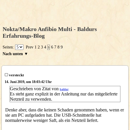
Nokta/Makro Anfibio Multi - Baldurs
Erfahrungs-Blog
Seiten:
Prev
1
2
3
4
6
7
8
9
5
Nach unten ▼
versteckt
14. Juni 2019, um 18:03:42 Uhr
Geschrieben von Zitat von
baldur
Es steht ganz explizit in der Anleitung nur das mitgelieferte
Netzteil zu verwenden.
Denke aber, dass die keinen Schaden genommen haben, wenn er
sie am PC aufgeladen hat. Die USB-Schnittstelle hat
normalerweise weniger Saft, als ein Netzteil liefert.