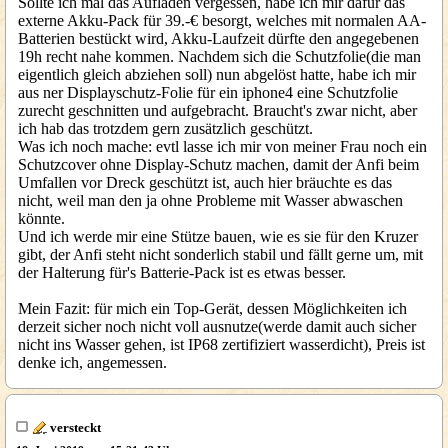
Sollte ich mal das Aufladen vergessen, habe ich mir dafür das
externe Akku-Pack für 39.-€ besorgt, welches mit normalen AA-
Batterien bestückt wird, Akku-Laufzeit dürfte den angegebenen
19h recht nahe kommen. Nachdem sich die Schutzfolie(die man
eigentlich gleich abziehen soll) nun abgelöst hatte, habe ich mir
aus ner Displayschutz-Folie für ein iphone4 eine Schutzfolie
zurecht geschnitten und aufgebracht. Braucht's zwar nicht, aber
ich hab das trotzdem gern zusätzlich geschützt.
Was ich noch mache: evtl lasse ich mir von meiner Frau noch ein
Schutzcover ohne Display-Schutz machen, damit der Anfi beim
Umfallen vor Dreck geschützt ist, auch hier bräuchte es das
nicht, weil man den ja ohne Probleme mit Wasser abwaschen
könnte.
Und ich werde mir eine Stütze bauen, wie es sie für den Kruzer
gibt, der Anfi steht nicht sonderlich stabil und fällt gerne um, mit
der Halterung für's Batterie-Pack ist es etwas besser.
Mein Fazit: für mich ein Top-Gerät, dessen Möglichkeiten ich
derzeit sicher noch nicht voll ausnutze(werde damit auch sicher
nicht ins Wasser gehen, ist IP68 zertifiziert wasserdicht), Preis ist
denke ich, angemessen.
versteckt