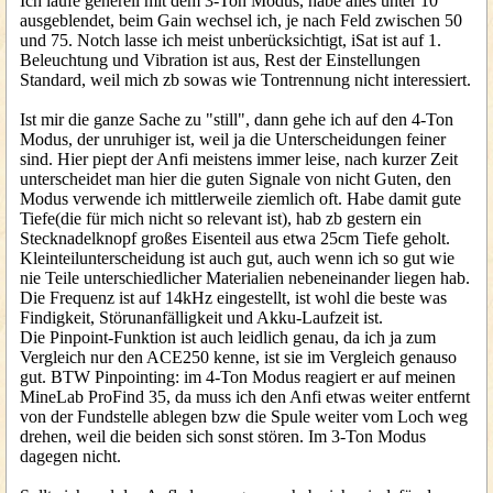
Ich laufe generell mit dem 3-Ton Modus, habe alles unter 10
ausgeblendet, beim Gain wechsel ich, je nach Feld zwischen 50
und 75. Notch lasse ich meist unberücksichtigt, iSat ist auf 1.
Beleuchtung und Vibration ist aus, Rest der Einstellungen
Standard, weil mich zb sowas wie Tontrennung nicht interessiert.
Ist mir die ganze Sache zu "still", dann gehe ich auf den 4-Ton
Modus, der unruhiger ist, weil ja die Unterscheidungen feiner
sind. Hier piept der Anfi meistens immer leise, nach kurzer Zeit
unterscheidet man hier die guten Signale von nicht Guten, den
Modus verwende ich mittlerweile ziemlich oft. Habe damit gute
Tiefe(die für mich nicht so relevant ist), hab zb gestern ein
Stecknadelknopf großes Eisenteil aus etwa 25cm Tiefe geholt.
Kleinteilunterscheidung ist auch gut, auch wenn ich so gut wie
nie Teile unterschiedlicher Materialien nebeneinander liegen hab.
Die Frequenz ist auf 14kHz eingestellt, ist wohl die beste was
Findigkeit, Störunanfälligkeit und Akku-Laufzeit ist.
Die Pinpoint-Funktion ist auch leidlich genau, da ich ja zum
Vergleich nur den ACE250 kenne, ist sie im Vergleich genauso
gut. BTW Pinpointing: im 4-Ton Modus reagiert er auf meinen
MineLab ProFind 35, da muss ich den Anfi etwas weiter entfernt
von der Fundstelle ablegen bzw die Spule weiter vom Loch weg
drehen, weil die beiden sich sonst stören. Im 3-Ton Modus
dagegen nicht.