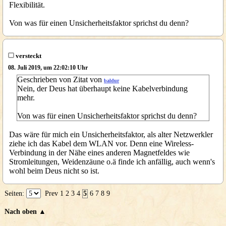
Flexibilität.
Von was für einen Unsicherheitsfaktor sprichst du denn?
versteckt
08. Juli 2019, um 22:02:10 Uhr
Geschrieben von Zitat von
baldur
Nein, der Deus hat überhaupt keine Kabelverbindung
mehr.
Von was für einen Unsicherheitsfaktor sprichst du denn?
Das wäre für mich ein Unsicherheitsfaktor, als alter Netzwerkler
ziehe ich das Kabel dem WLAN vor. Denn eine Wireless-
Verbindung in der Nähe eines anderen Magnetfeldes wie
Stromleitungen, Weidenzäune o.ä finde ich anfällig, auch wenn's
wohl beim Deus nicht so ist.
Seiten:
Prev
1
2
3
4
5
6
7
8
9
Nach oben ▲