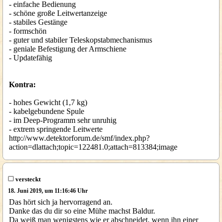
- einfache Bedienung
- schöne große Leitwertanzeige
- stabiles Gestänge
- formschön
- guter und stabiler Teleskopstabmechanismus
- geniale Befestigung der Armschiene
- Updatefähig
Kontra:
- hohes Gewicht (1,7 kg)
- kabelgebundene Spule
- im Deep-Programm sehr unruhig
- extrem springende Leitwerte
http://www.detektorforum.de/smf/index.php?
action=dlattach;topic=122481.0;attach=813384;image
versteckt
18. Juni 2019, um 11:16:46 Uhr
Das hört sich ja hervorragend an.
Danke das du dir so eine Mühe machst Baldur.
Da weiß man wenigstens wie er abschneidet, wenn ihn einer