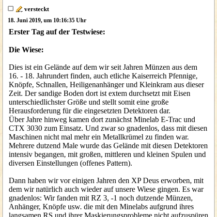
versteckt
18. Juni 2019, um 10:16:35 Uhr
Erster Tag auf der Testwiese:
Die Wiese:
Dies ist ein Gelände auf dem wir seit Jahren Münzen aus dem
16. - 18. Jahrundert finden, auch etliche Kaiserreich Pfennige,
Knöpfe, Schnallen, Heiligenanhänger und Kleinkram aus dieser
Zeit. Der sandige Boden dort ist extem durchsetzt mit Eisen
unterschiedlichster Größe und stellt somit eine große
Herausforderung für die eingesetzten Detektoren dar.
Über Jahre hinweg kamen dort zunächst Minelab E-Trac und
CTX 3030 zum Einsatz. Und zwar so gnadenlos, dass mit diesen
Maschinen nicht mal mehr ein Metallkrümel zu finden war.
Mehrere dutzend Male wurde das Gelände mit diesen Detektoren
intensiv begangen, mit großen, mittleren und kleinen Spulen und
diversen Einstellungen (offenes Pattern).
Dann haben wir vor einigen Jahren den XP Deus erworben, mit
dem wir natürlich auch wieder auf unsere Wiese gingen. Es war
gnadenlos: Wir fanden mit RZ 3, -1 noch dutzende Münzen,
Anhänger, Knöpfe usw. die mit den Minelabs aufgrund ihres
langsamen RS und ihrer Maskierungsprobleme nicht aufzuspüren