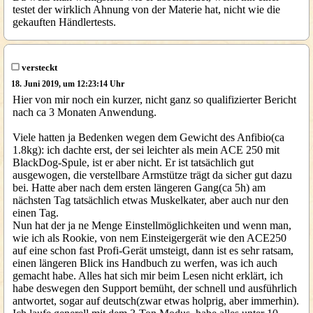
testet der wirklich Ahnung von der Materie hat, nicht wie die
gekauften Händlertests.
versteckt
18. Juni 2019, um 12:23:14 Uhr
Hier von mir noch ein kurzer, nicht ganz so qualifizierter Bericht
nach ca 3 Monaten Anwendung.
Viele hatten ja Bedenken wegen dem Gewicht des Anfibio(ca
1.8kg): ich dachte erst, der sei leichter als mein ACE 250 mit
BlackDog-Spule, ist er aber nicht. Er ist tatsächlich gut
ausgewogen, die verstellbare Armstütze trägt da sicher gut dazu
bei. Hatte aber nach dem ersten längeren Gang(ca 5h) am
nächsten Tag tatsächlich etwas Muskelkater, aber auch nur den
einen Tag.
Nun hat der ja ne Menge Einstellmöglichkeiten und wenn man,
wie ich als Rookie, von nem Einsteigergerät wie den ACE250
auf eine schon fast Profi-Gerät umsteigt, dann ist es sehr ratsam,
einen längeren Blick ins Handbuch zu werfen, was ich auch
gemacht habe. Alles hat sich mir beim Lesen nicht erklärt, ich
habe deswegen den Support bemüht, der schnell und ausführlich
antwortet, sogar auf deutsch(zwar etwas holprig, aber immerhin).