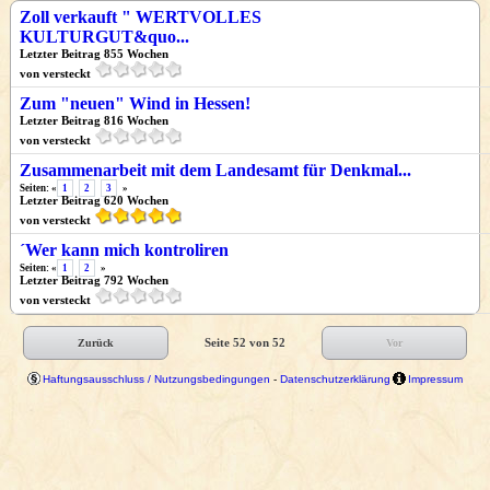
Zoll verkauft " WERTVOLLES
KULTURGUT&quo...
Letzter Beitrag 855 Wochen
von versteckt
Zum "neuen" Wind in Hessen!
Letzter Beitrag 816 Wochen
von versteckt
Zusammenarbeit mit dem Landesamt für Denkmal...
Seiten: «
1
2
3
»
Letzter Beitrag 620 Wochen
von versteckt
´Wer kann mich kontroliren
Seiten: «
1
2
»
Letzter Beitrag 792 Wochen
von versteckt
Seite 52 von 52
Zurück
Vor
Haftungsausschluss / Nutzungsbedingungen
-
Datenschutzerklärung
Impressum