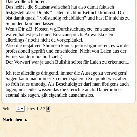
Das wollte ich hören.
Das heißt , die Staatsanwaltschaft hat also damit faktisch
festgestellt,dass Du als " Täter" nicht in Betracht kommst. Du
bist damit quasi " vollständig rehabilitiert" und hast Dir nichts zu
Schulden kommen lassen.
Wenn Dir z.B. Kosten wg.Durchsuchung etc. entstanden
wären,hättest jetzt einen Ersatzanspruch. Anwaltskosten
allerdings ( noch) nicht da vorgeplänkel.
Also die negativen Stimmen kannst getrost ignorieren, es wurde
professionell geprüft und entschieden. Nicht von Laien aus der
Ferne, sondern hochoffiziell:)
Der Vorwurf war ja auch Bullshit selbst für Laien zu erkennen...
Ich rate allerdings dringend, immer die Aussage zu verweigern!
Sagen kann man immer zu einem späteren Zeitpunkt was, aber
so früh ist es unnötig. Als Beschuldigter darf man übrigens auch
lügen, nur leider wissen das die Gerichte auch. Daher immer
erstmal nix sagen, gilt eigentlich ausnahmslos.
Seiten:
Prev
1
2
3
4
Nach oben ▲