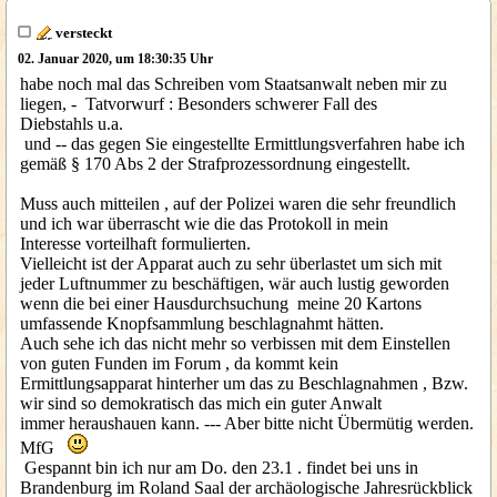
versteckt
02. Januar 2020, um 18:30:35 Uhr
habe noch mal das Schreiben vom Staatsanwalt neben mir zu
liegen, - Tatvorwurf : Besonders schwerer Fall des
Diebstahls u.a.
und -- das gegen Sie eingestellte Ermittlungsverfahren habe ich
gemäß § 170 Abs 2 der Strafprozessordnung eingestellt.
Muss auch mitteilen , auf der Polizei waren die sehr freundlich
und ich war überrascht wie die das Protokoll in mein
Interesse vorteilhaft formulierten.
Vielleicht ist der Apparat auch zu sehr überlastet um sich mit
jeder Luftnummer zu beschäftigen, wär auch lustig geworden
wenn die bei einer Hausdurchsuchung meine 20 Kartons
umfassende Knopfsammlung beschlagnahmt hätten.
Auch sehe ich das nicht mehr so verbissen mit dem Einstellen
von guten Funden im Forum , da kommt kein
Ermittlungsapparat hinterher um das zu Beschlagnahmen , Bzw.
wir sind so demokratisch das mich ein guter Anwalt
immer heraushauen kann. --- Aber bitte nicht Übermütig werden.
MfG
Gespannt bin ich nur am Do. den 23.1 . findet bei uns in
Brandenburg im Roland Saal der archäologische Jahresrückblick