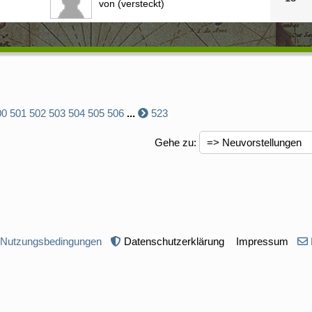
von (versteckt)
00
501
502
503
504
505
506
...
523
Gehe zu
:
 Nutzungsbedingungen
Datenschutzerklärung
Impressum