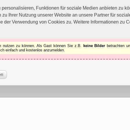
utzen zu können.
[x]
ersonalisieren, Funktionen für soziale Medien anbieten zu kön
 zu Ihrer Nutzung unserer Website an unsere Partner für sozi
ie der Verwendung von Cookies zu. Weitere Informationen zu Co
rum nutzen zu können. Als Gast können Sie z.B.
keine Bilder
betrachten un
 sich einfach und kostenlos anzumelden.