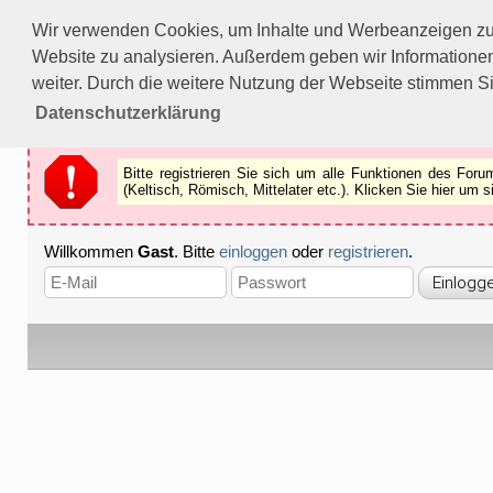
Bitte registrieren Sie sich um alle Funktionen des Forums n
Wir verwenden Cookies, um Inhalte und Werbeanzeigen zu p
Als Gast können Sie z.B.
keine Bilder
betrachten.
Website zu analysieren. Außerdem geben wir Informationen
Registrieren
Schliessen
weiter. Durch die weitere Nutzung der Webseite stimmen S
Datenschutzerklärung
Bitte registrieren Sie sich um alle Funktionen des Fo
(Keltisch, Römisch, Mittelater etc.). Klicken Sie hier um
Willkommen
Gast
. Bitte
einloggen
oder
registrieren
.