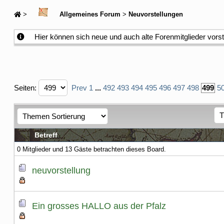
>
Allgemeines Forum
>
Neuvorstellungen
Hier können sich neue und auch alte Forenmitglieder vors
Seiten:
Prev
1
...
492
493
494
495
496
497
498
499
5
Betreff
0 Mitglieder und 13 Gäste betrachten dieses Board.
neuvorstellung
Ein grosses HALLO aus der Pfalz