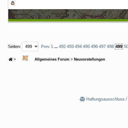
Seiten:
Prev
1
...
492
493
494
495
496
497
498
499
5
>
Allgemeines Forum
>
Neuvorstellungen
Haftungsausschluss /