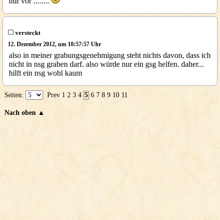
nur vor ........
versteckt
12. Dezember 2012, um 10:57:57 Uhr
also in meiner grabungsgenehmigung steht nichts davon, dass ich
nicht in nsg graben darf. also würde nur ein gsg helfen. daher...
hilft ein nsg wohl kaum
Seiten:
Prev
1
2
3
4
5
6
7
8
9
10
11
Nach oben ▲