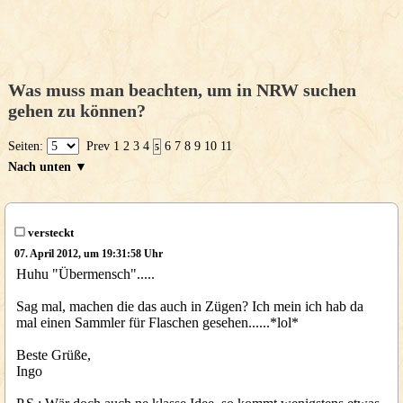
Was muss man beachten, um in NRW suchen
gehen zu können?
Seiten:
Prev
1
2
3
4
6
7
8
9
10
11
5
Nach unten ▼
versteckt
07. April 2012, um 19:31:58 Uhr
Huhu "Übermensch".....
Sag mal, machen die das auch in Zügen? Ich mein ich hab da
mal einen Sammler für Flaschen gesehen......*lol*
Beste Grüße,
Ingo