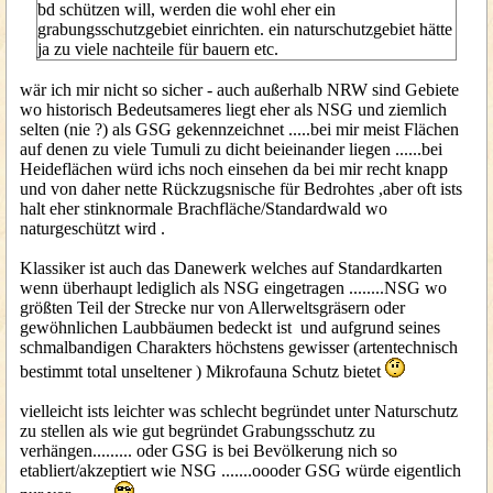
bd schützen will, werden die wohl eher ein
grabungsschutzgebiet einrichten. ein naturschutzgebiet hätte
ja zu viele nachteile für bauern etc.
wär ich mir nicht so sicher - auch außerhalb NRW sind Gebiete
wo historisch Bedeutsameres liegt eher als NSG und ziemlich
selten (nie ?) als GSG gekennzeichnet .....bei mir meist Flächen
auf denen zu viele Tumuli zu dicht beieinander liegen ......bei
Heideflächen würd ichs noch einsehen da bei mir recht knapp
und von daher nette Rückzugsnische für Bedrohtes ,aber oft ists
halt eher stinknormale Brachfläche/Standardwald wo
naturgeschützt wird .
Klassiker ist auch das Danewerk welches auf Standardkarten
wenn überhaupt lediglich als NSG eingetragen ........NSG wo
größten Teil der Strecke nur von Allerweltsgräsern oder
gewöhnlichen Laubbäumen bedeckt ist und aufgrund seines
schmalbandigen Charakters höchstens gewisser (artentechnisch
bestimmt total unseltener ) Mikrofauna Schutz bietet
vielleicht ists leichter was schlecht begründet unter Naturschutz
zu stellen als wie gut begründet Grabungsschutz zu
verhängen......... oder GSG is bei Bevölkerung nich so
etabliert/akzeptiert wie NSG .......oooder GSG würde eigentlich