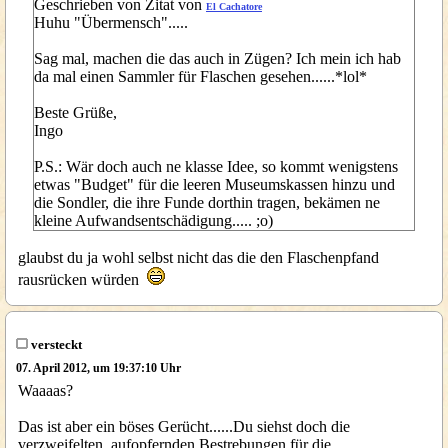
Geschrieben von Zitat von
El Cachatore
Huhu "Übermensch".....
Sag mal, machen die das auch in Zügen? Ich mein ich hab
da mal einen Sammler für Flaschen gesehen......*lol*
Beste Grüße,
Ingo
P.S.: Wär doch auch ne klasse Idee, so kommt wenigstens
etwas "Budget" für die leeren Museumskassen hinzu und
die Sondler, die ihre Funde dorthin tragen, bekämen ne
kleine Aufwandsentschädigung..... ;o)
glaubst du ja wohl selbst nicht das die den Flaschenpfand
rausrücken würden
versteckt
07. April 2012, um 19:37:10 Uhr
Waaaas?
Das ist aber ein böses Gerücht......Du siehst doch die
verzweifelten, aufopfernden Bestrebungen für die