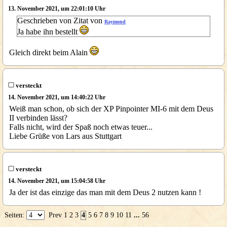
13. November 2021, um 22:01:10 Uhr
Geschrieben von Zitat von
Raymond
Ja habe ihn bestellt
Gleich direkt beim Alain
versteckt
14. November 2021, um 14:40:22 Uhr
Weiß man schon, ob sich der XP Pinpointer MI-6 mit dem Deus
II verbinden lässt?
Falls nicht, wird der Spaß noch etwas teuer...
Liebe Grüße von Lars aus Stuttgart
versteckt
14. November 2021, um 15:04:58 Uhr
Ja der ist das einzige das man mit dem Deus 2 nutzen kann !
Seiten:
Prev
1
2
3
4
5
6
7
8
9
10
11
...
56