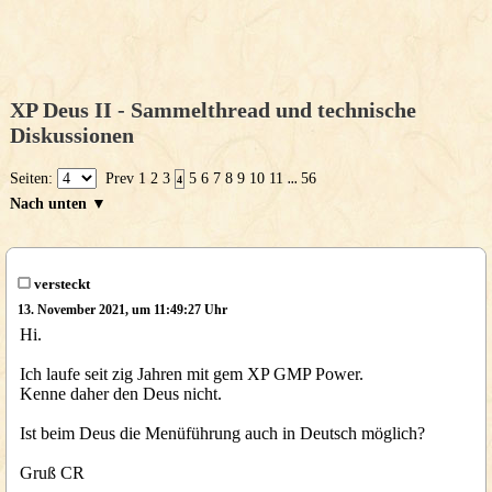
XP Deus II - Sammelthread und technische
Diskussionen
Seiten:
Prev
1
2
3
5
6
7
8
9
10
11
56
4
...
Nach unten ▼
versteckt
13. November 2021, um 11:49:27 Uhr
Hi.
Ich laufe seit zig Jahren mit gem XP GMP Power.
Kenne daher den Deus nicht.
Ist beim Deus die Menüführung auch in Deutsch möglich?
Gruß CR