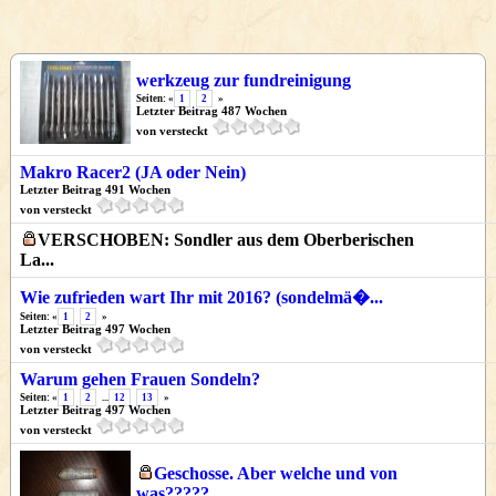
werkzeug zur fundreinigung
Seiten: «
1
2
»
Letzter Beitrag 487 Wochen
von versteckt
Makro Racer2 (JA oder Nein)
Letzter Beitrag 491 Wochen
von versteckt
VERSCHOBEN: Sondler aus dem Oberberischen
La...
Wie zufrieden wart Ihr mit 2016? (sondelmä�...
Seiten: «
1
2
»
Letzter Beitrag 497 Wochen
von versteckt
Warum gehen Frauen Sondeln?
Seiten: «
1
2
...
12
13
»
Letzter Beitrag 497 Wochen
von versteckt
Geschosse. Aber welche und von
was?????