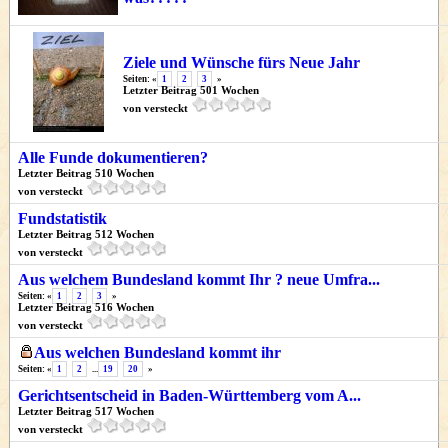
Ziele und Wünsche fürs Neue Jahr
Seiten: «
1
2
3
»
Letzter Beitrag 501 Wochen
von versteckt
Alle Funde dokumentieren?
Letzter Beitrag 510 Wochen
von versteckt
Fundstatistik
Letzter Beitrag 512 Wochen
von versteckt
Aus welchem Bundesland kommt Ihr ? neue Umfra...
Seiten: «
1
2
3
»
Letzter Beitrag 516 Wochen
von versteckt
Aus welchen Bundesland kommt ihr
Seiten: «
1
2
...
19
20
»
Gerichtsentscheid in Baden-Württemberg vom A...
Letzter Beitrag 517 Wochen
von versteckt